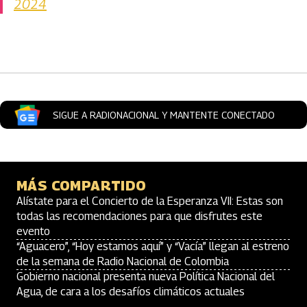
2024
Artículos Player
SIGUE A RADIONACIONAL Y MANTENTE CONECTADO
MÁS COMPARTIDO
Alístate para el Concierto de la Esperanza VII: Estas son
todas las recomendaciones para que disfrutes este
evento
“Aguacero”, “Hoy estamos aquí” y “Vacía” llegan al estreno
de la semana de Radio Nacional de Colombia
Gobierno nacional presenta nueva Política Nacional del
Agua, de cara a los desafíos climáticos actuales