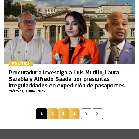
POLÍTICA
Procuraduría investiga a Luis Murillo, Laura
Sarabia y Alfredo Saade por presuntas
irregularidades en expedición de pasaportes
Miércoles, 9 Julio , 2025
1
2
3
4
Página actual
Página
Página
Página