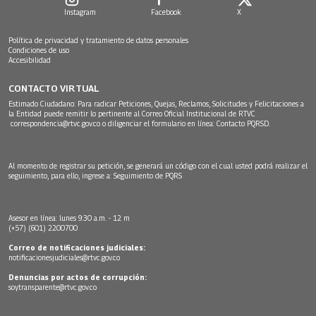
Instagram
Facebook
X
Política de privacidad y tratamiento de datos personales
Condiciones de uso
Accesibilidad
CONTACTO VIRTUAL
Estimado Ciudadano: Para radicar Peticiones, Quejas, Reclamos, Solicitudes y Felicitaciones a
la Entidad puede remitir lo pertinente al Correo Oficial Institucional de RTVC
correspondencia@rtvc.gov.co
o diligenciar el formulario en línea:
Contacto PQRSD.
Al momento de registrar su petición, se generará un código con el cual usted podrá realizar el
seguimiento, para ello, ingrese a:
Seguimiento de PQRS
Asesor en línea: lunes 9:30 a.m. - 12 m
(+57) (601) 2200700
Correo de notificaciones judiciales:
notificacionesjudiciales@rtvc.gov.co
Denuncias por actos de corrupción:
soytransparente@rtvc.gov.co