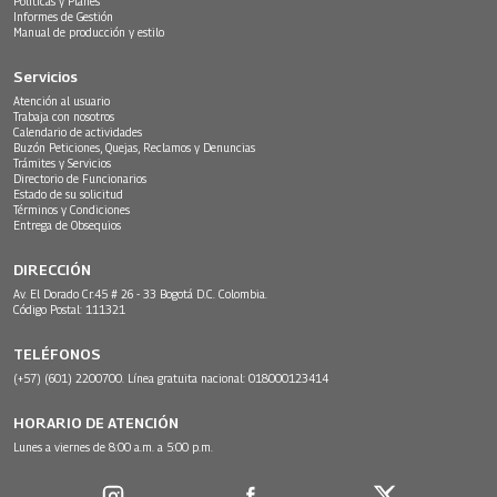
Políticas y Planes
Informes de Gestión
Manual de producción y estilo
Servicios
Atención al usuario
Trabaja con nosotros
Calendario de actividades
Buzón Peticiones, Quejas, Reclamos y Denuncias
Trámites y Servicios
Directorio de Funcionarios
Estado de su solicitud
Términos y Condiciones
Entrega de Obsequios
DIRECCIÓN
Av. El Dorado Cr.45 # 26 - 33 Bogotá D.C. Colombia.
Código Postal: 111321
TELÉFONOS
(+57) (601) 2200700. Línea gratuita nacional: 018000123414
HORARIO DE ATENCIÓN
Lunes a viernes de 8:00 a.m. a 5:00 p.m.