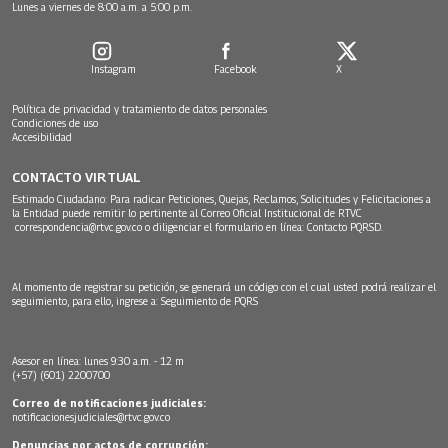
Lunes a viernes de 8:00 a.m. a 5:00 p.m.
Instagram
Facebook
X
Política de privacidad y tratamiento de datos personales
Condiciones de uso
Accesibilidad
CONTACTO VIRTUAL
Estimado Ciudadano: Para radicar Peticiones, Quejas, Reclamos, Solicitudes y Felicitaciones a
la Entidad puede remitir lo pertinente al Correo Oficial Institucional de RTVC
correspondencia@rtvc.gov.co
o diligenciar el formulario en línea:
Contacto PQRSD.
Al momento de registrar su petición, se generará un código con el cual usted podrá realizar el
seguimiento, para ello, ingrese a:
Seguimiento de PQRS
Asesor en línea: lunes 9:30 a.m. - 12 m
(+57) (601) 2200700
Correo de notificaciones judiciales:
notificacionesjudiciales@rtvc.gov.co
Denuncias por actos de corrupción: