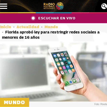
Pasar al contenido principal
ESCUCHAR EN VIVO
Inicio
Actualidad
Mundo
Florida aprobó ley para restringir redes sociales a
menores de 16 años
MUNDO
Foto: Pexels