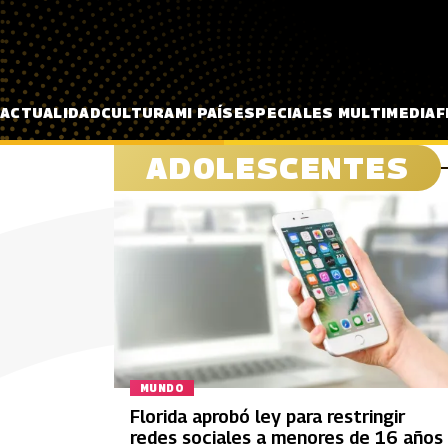
Pasar al contenido principal
ACTUALIDAD
CULTURA
MI PAÍS
ESPECIALES MULTIMEDIA
F
ADOLESCENTES
MUNDO
Florida aprobó ley para restringir
redes sociales a menores de 16 años