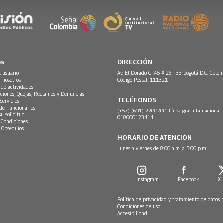
os
DIRECCIÓN
l usuario
Av. El Dorado Cr.45 # 26 - 33 Bogotá D.C. Colom
n nosotros
Código Postal: 111321
 de actividades
ciones, Quejas, Reclamos y Denuncias
TELÉFONOS
Servicios
 de Funcionarios
(+57) (601) 2200700. Línea gratuita nacional:
su solicitud
018000123414
 Condiciones
 Obsequios
HORARIO DE ATENCIÓN
Lunes a viernes de 8:00 a.m. a 5:00 p.m.
Instagram
Facebook
X
Política de privacidad y tratamiento de datos 
Condiciones de uso
Accesibilidad