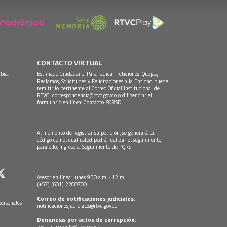
CONTACTO VIRTUAL
bia.
Estimado Ciudadano: Para radicar Peticiones, Quejas,
Reclamos, Solicitudes y Felicitaciones a la Entidad puede
remitir lo pertinente al Correo Oficial Institucional de
RTVC
correspondencia@rtvc.gov.co
o diligenciar el
formulario en línea:
Contacto PQRSD.
Al momento de registrar su petición, se generará un
código con el cual usted podrá realizar el seguimiento,
para ello, ingrese a:
Seguimiento de PQRS
Asesor en línea: lunes 9:30 a.m. - 12 m
(+57) (601) 2200700
Correo de notificaciones judiciales:
personales
notificacionesjudiciales@rtvc.gov.co
Denuncias por actos de corrupción:
soytransparente@rtvc.gov.co