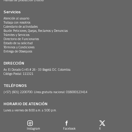
Servicios
Atención al usuario
Trabaja con nosotros
Calendario de actividades
Buzón Peticiones, Quejas, Reclamos y Denuncias
Trámites y Servicios
Directorio de Funcionarios
Estado de su solicitud
Términos y Condiciones
Entrega de Obsequios
DIRECCIÓN
Av. El Dorado Cr.45 # 26 - 33 Bogotá D.C. Colombia.
Código Postal: 111321
TELÉFONOS
(+57) (601) 2200700. Línea gratuita nacional: 018000123414
HORARIO DE ATENCIÓN
Lunes a viernes de 8:00 a.m. a 5:00 p.m.
Instagram
Facebook
X