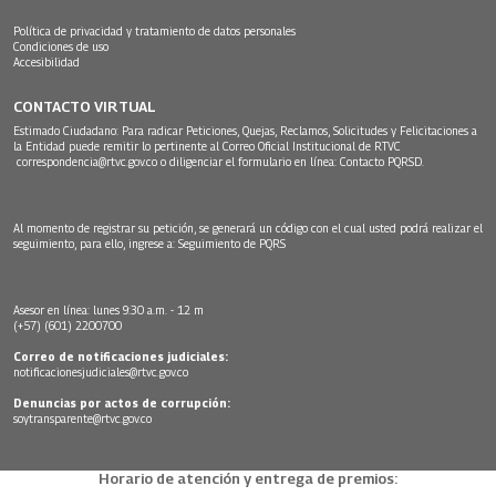
Política de privacidad y tratamiento de datos personales
Condiciones de uso
Accesibilidad
CONTACTO VIRTUAL
Estimado Ciudadano: Para radicar Peticiones, Quejas, Reclamos, Solicitudes y Felicitaciones a
la Entidad puede remitir lo pertinente al Correo Oficial Institucional de RTVC
correspondencia@rtvc.gov.co
o diligenciar el formulario en línea:
Contacto PQRSD.
Al momento de registrar su petición, se generará un código con el cual usted podrá realizar el
seguimiento, para ello, ingrese a:
Seguimiento de PQRS
Asesor en línea: lunes 9:30 a.m. - 12 m
(+57) (601) 2200700
Correo de notificaciones judiciales:
notificacionesjudiciales@rtvc.gov.co
Denuncias por actos de corrupción:
soytransparente@rtvc.gov.co
Horario de atención y entrega de premios: