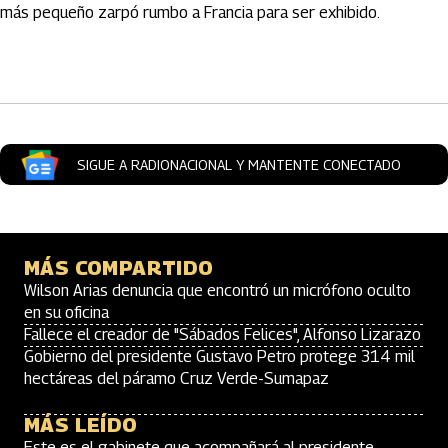
más pequeño zarpó rumbo a Francia para ser exhibido.
Artículos Player
SIGUE A RADIONACIONAL Y MANTENTE CONECTADO
MÁS COMPARTIDO
Wilson Arias denuncia que encontró un micrófono oculto
en su oficina
Fallece el creador de "Sábados Felices", Alfonso Lizarazo
Gobierno del presidente Gustavo Petro protege 314 mil
hectáreas del páramo Cruz Verde-Sumapaz
MÁS LEÍDO
Este es el gabinete que acompañará al presidente