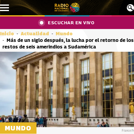
Pasar al contenido principal
ESCUCHAR EN VIVO
Inicio
Actualidad
Mundo
Más de un siglo después, la lucha por el retorno de los
restos de seis amerindios a Sudamérica
MUNDO
France.fr