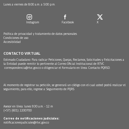
Lunes a viernes de 8:00 a.m. a 5:00 p.m.
Instagram
Facebook
X
Política de privacidad y tratamiento de datos personales
Condiciones de uso
Accesibilidad
CONTACTO VIRTUAL
Estimado Ciudadano: Para radicar Peticiones, Quejas, Reclamos, Solicitudes y Felicitaciones a
la Entidad puede remitir lo pertinente al Correo Oficial Institucional de RTVC
correspondencia@rtvc.gov.co
o diligenciar el formulario en línea:
Contacto PQRSD.
Al momento de registrar su petición, se generará un código con el cual usted podrá realizar el
seguimiento, para ello, ingrese a:
Seguimiento de PQRS
Asesor en línea: lunes 9:30 a.m. - 12 m
(+57) (601) 2200700
Correo de notificaciones judiciales:
notificacionesjudiciales@rtvc.gov.co