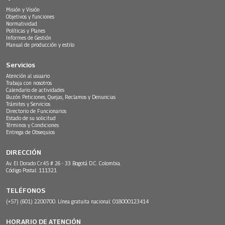
Misión y Visión
Objetivos y funciones
Normatividad
Políticas y Planes
Informes de Gestión
Manual de producción y estilo
Servicios
Atención al usuario
Trabaja con nosotros
Calendario de actividades
Buzón Peticiones, Quejas, Reclamos y Denuncias
Trámites y Servicios
Directorio de Funcionarios
Estado de su solicitud
Términos y Condiciones
Entrega de Obsequios
DIRECCIÓN
Av. El Dorado Cr.45 # 26 - 33 Bogotá D.C. Colombia.
Código Postal: 111321
TELÉFONOS
(+57) (601) 2200700. Línea gratuita nacional: 018000123414
HORARIO DE ATENCIÓN