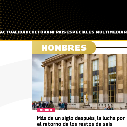
Pasar al contenido principal
ACTUALIDAD
CULTURA
MI PAÍS
ESPECIALES MULTIMEDIA
F
HOMBRES
MUNDO
Más de un siglo después, la lucha por
el retorno de los restos de seis