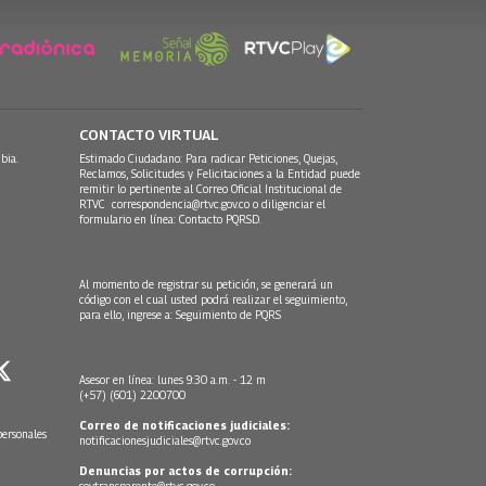
CONTACTO VIRTUAL
bia.
Estimado Ciudadano: Para radicar Peticiones, Quejas,
Reclamos, Solicitudes y Felicitaciones a la Entidad puede
remitir lo pertinente al Correo Oficial Institucional de
RTVC
correspondencia@rtvc.gov.co
o diligenciar el
formulario en línea:
Contacto PQRSD.
Al momento de registrar su petición, se generará un
código con el cual usted podrá realizar el seguimiento,
para ello, ingrese a:
Seguimiento de PQRS
Asesor en línea: lunes 9:30 a.m. - 12 m
(+57) (601) 2200700
Correo de notificaciones judiciales:
personales
notificacionesjudiciales@rtvc.gov.co
Denuncias por actos de corrupción:
soytransparente@rtvc.gov.co