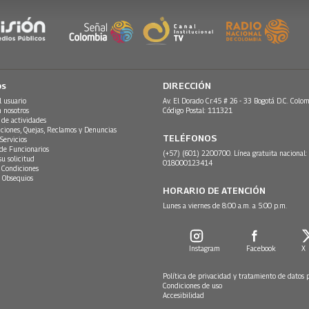
os
DIRECCIÓN
l usuario
Av. El Dorado Cr.45 # 26 - 33 Bogotá D.C. Colom
n nosotros
Código Postal: 111321
 de actividades
ciones, Quejas, Reclamos y Denuncias
TELÉFONOS
Servicios
 de Funcionarios
(+57) (601) 2200700. Línea gratuita nacional:
su solicitud
018000123414
 Condiciones
 Obsequios
HORARIO DE ATENCIÓN
Lunes a viernes de 8:00 a.m. a 5:00 p.m.
Instagram
Facebook
X
Política de privacidad y tratamiento de datos 
Condiciones de uso
Accesibilidad