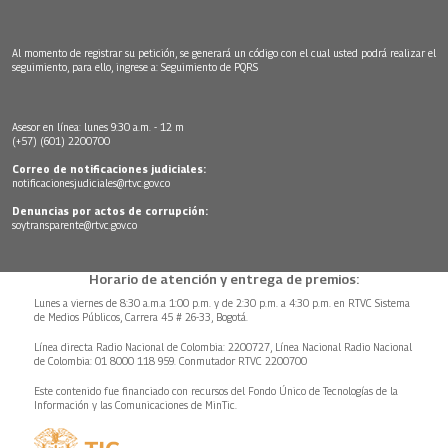
Al momento de registrar su petición, se generará un código con el cual usted podrá realizar el
seguimiento, para ello, ingrese a:
Seguimiento de PQRS
Asesor en línea: lunes 9:30 a.m. - 12 m
(+57) (601) 2200700
Correo de notificaciones judiciales:
notificacionesjudiciales@rtvc.gov.co
Denuncias por actos de corrupción:
soytransparente@rtvc.gov.co
Horario de atención y entrega de premios:
Lunes a viernes de 8:30 a.m.a 1:00 p.m. y de 2:30 p.m. a 4:30 p.m. en RTVC Sistema
de Medios Públicos, Carrera 45 # 26-33, Bogotá.
Línea directa Radio Nacional de Colombia: 2200727, Línea Nacional Radio Nacional
de Colombia: 01 8000 118 959. Conmutador RTVC 2200700
Este contenido fue financiado con recursos del Fondo Único de Tecnologías de la
Información y las Comunicaciones de MinTic.