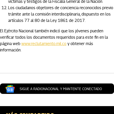
víctimas y testigos de la Fiscalía General de la Nación.
Los ciudadanos objetores de conciencia reconocidos previo
trámite ante la comisión interdisciplinaria, dispuesto en los
artículos 77 al 80 de la Ley 1861 de 2017.
El Ejército Nacional también indicó que los jóvenes pueden
verificar todos los documentos requeridos para este fin en la
página web
www.reclutamiento.mil.co
y obtener más
información.
Artículos Player
SIGUE A RADIONACIONAL Y MANTENTE CONECTADO