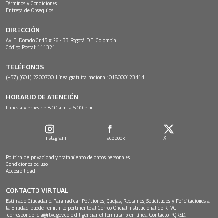
Términos y Condiciones
Entrega de Obsequios
DIRECCIÓN
Av. El Dorado Cr.45 # 26 - 33 Bogotá D.C. Colombia.
Código Postal: 111321
TELÉFONOS
(+57) (601) 2200700. Línea gratuita nacional: 018000123414
HORARIO DE ATENCIÓN
Lunes a viernes de 8:00 a.m. a 5:00 p.m.
Instagram
Facebook
X
Política de privacidad y tratamiento de datos personales
Condiciones de uso
Accesibilidad
CONTACTO VIRTUAL
Estimado Ciudadano: Para radicar Peticiones, Quejas, Reclamos, Solicitudes y Felicitaciones a
la Entidad puede remitir lo pertinente al Correo Oficial Institucional de RTVC
correspondencia@rtvc.gov.co
o diligenciar el formulario en línea:
Contacto PQRSD.