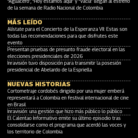
“Aguacero”, “Hoy estamos aquí” y “Vacía” llegan al estreno
de la semana de Radio Nacional de Colombia
MÁS LEÍDO
Alístate para el Concierto de la Esperanza VII: Estas son
todas las recomendaciones para que disfrutes este
evento
Presentan pruebas de presunto fraude electoral en las
elecciones presidenciales de 2026
Inravisión tuvo disposición para transmitir la posesión
presidencial de Abelardo de la Espriella
NUEVAS HISTORIAS
Cortometraje cordobés dirigido por una mujer emberá
representará a Colombia en festival internacional de cine
en Brasil
Inravisión: una gestión que hizo más público lo público
El Calentao Informativo emite su último episodio tras
consolidarse como el programa que acerdó las voces y
los territorio de Colombia