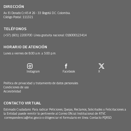
DIRECCIÓN
Av. El Dorado Cr.45 # 26 - 33 Bogotá D.C. Colombia.
Código Postal: 111321
TELÉFONOS
(+57) (601) 2200700. Línea gratuita nacional: 018000123414
HORARIO DE ATENCIÓN
Lunes a viernes de 8:00 a.m. a 5:00 p.m.
Instagram
Facebook
X
Política de privacidad y tratamiento de datos personales
Condiciones de uso
Accesibilidad
CONTACTO VIRTUAL
Estimado Ciudadano: Para radicar Peticiones, Quejas, Reclamos, Solicitudes y Felicitaciones a
la Entidad puede remitir lo pertinente al Correo Oficial Institucional de RTVC
correspondencia@rtvc.gov.co
o diligenciar el formulario en línea:
Contacto PQRSD.