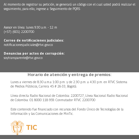
Al momento de registrar su petición, se generará un código con el cual usted podrá realizar el
seguimiento, para ello, ingrese a:
Seguimiento de PQRS
Asesor en línea: lunes 9:30 a.m. - 12 m
(+57) (601) 2200700
Correo de notificaciones judiciales:
notificacionesjudiciales@rtvc.gov.co
Denuncias por actos de corrupción:
soytransparente@rtvc.gov.co
Horario de atención y entrega de premios:
Lunes a viernes de 8:30 a.m.a 1:00 p.m. y de 2:30 p.m. a 4:30 p.m. en RTVC Sistema
de Medios Públicos, Carrera 45 # 26-33, Bogotá.
Línea directa Radio Nacional de Colombia: 2200727, Línea Nacional Radio Nacional
de Colombia: 01 8000 118 959. Conmutador RTVC 2200700
Este contenido fue financiado con recursos del Fondo Único de Tecnologías de la
Información y las Comunicaciones de MinTic.