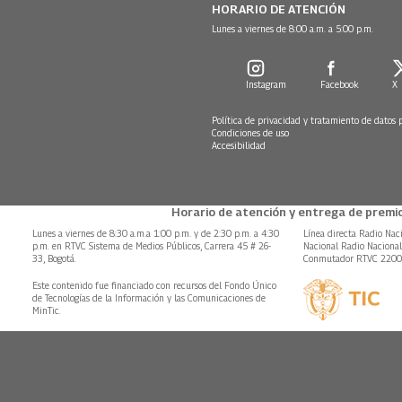
HORARIO DE ATENCIÓN
Lunes a viernes de 8:00 a.m. a 5:00 p.m.
Instagram
Facebook
X
Política de privacidad y tratamiento de datos 
Condiciones de uso
Accesibilidad
Horario de atención y entrega de premio
Lunes a viernes de 8:30 a.m.a 1:00 p.m. y de 2:30 p.m. a 4:30
Línea directa Radio Nac
p.m. en RTVC Sistema de Medios Públicos, Carrera 45 # 26-
Nacional Radio Naciona
33, Bogotá.
Conmutador RTVC 220
Este contenido fue financiado con recursos del Fondo Único
de Tecnologías de la Información y las Comunicaciones de
MinTic.