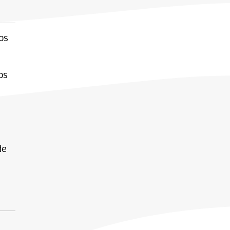
os
os
s
de