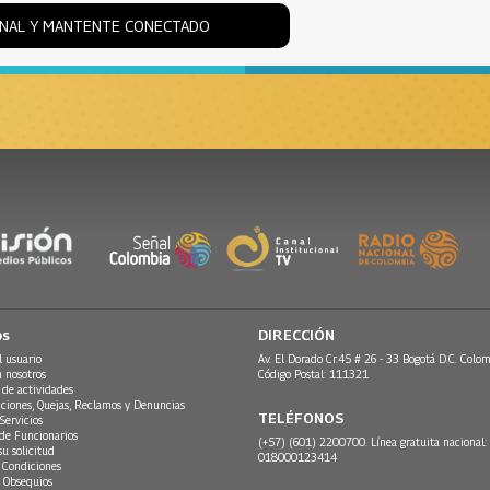
ONAL Y MANTENTE CONECTADO
os
DIRECCIÓN
l usuario
Av. El Dorado Cr.45 # 26 - 33 Bogotá D.C. Colom
n nosotros
Código Postal: 111321
 de actividades
ciones, Quejas, Reclamos y Denuncias
TELÉFONOS
Servicios
 de Funcionarios
(+57) (601) 2200700. Línea gratuita nacional:
su solicitud
018000123414
 Condiciones
 Obsequios