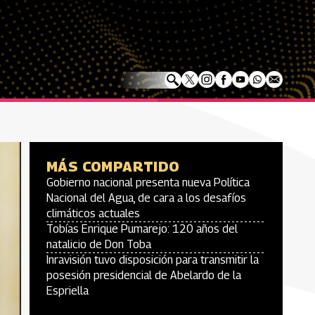
MÁS COMPARTIDO
Gobierno nacional presenta nueva Política
Nacional del Agua, de cara a los desafíos
climáticos actuales
Tobías Enrique Pumarejo: 120 años del
natalicio de Don Toba
Inravisión tuvo disposición para transmitir la
posesión presidencial de Abelardo de la
Espriella