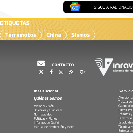
SIGUE A RADIONACI
ETIQUETAS
Terremotos
China
Sismos
CONTACTO
Institucional
Servici
Quiénes Somos
Atención a
Trabaja co
Calendario
Misión y Visión
Buzón Peti
Objetivos y funciones
Trámites y 
Normatividad
Directorio
Políticas y Planes
Estado de 
Informes de Gestión
Términos y
Manual de producción y estilo
Entrega de