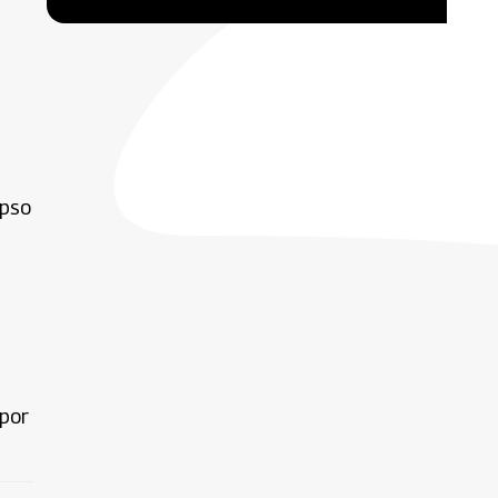
e
apso
 por