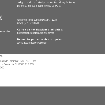
código con el cual usted podrá realizar el seguimiento,
para ello, ingrese a:
Seguimiento de PQRS
Asesor en línea: lunes 9:30 a.m. - 12 m
(+57) (601) 2200700
Correo de notificaciones judiciales:
personales
notificacionesjudiciales@rtvc.gov.co
Denuncias por actos de corrupción:
soytransparente@rtvc.gov.co
s:
ional de Colombia: 2200727, Línea
l de Colombia: 01 8000 118 959.
0700