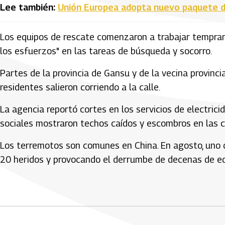
Lee también:
Unión Europea adopta nuevo paquete d
Los equipos de rescate comenzaron a trabajar temprano 
los esfuerzos" en las tareas de búsqueda y socorro.
Partes de la provincia de Gansu y de la vecina provinc
residentes salieron corriendo a la calle.
La agencia reportó cortes en los servicios de electric
sociales mostraron techos caídos y escombros en las c
Los terremotos son comunes en China. En agosto, uno d
20 heridos y provocando el derrumbe de decenas de edi
Artículos Player