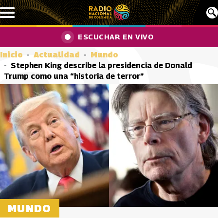
Pasar al contenido principal
ESCUCHAR EN VIVO
Inicio
Actualidad
Mundo
Stephen King describe la presidencia de Donald
Trump como una “historia de terror”
MUNDO