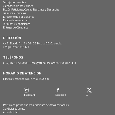
Trabaja con nosotros
Calendario de actividades
Buzón Peticiones, Quejas, Reclamos y Denuncias
Trámites y Servicios
Directorio de Funcionarios
Estado de su solicitud
Términos y Condiciones
Entrega de Obsequios
DIRECCIÓN
Av. El Dorado Cr.45 # 26 - 33 Bogotá D.C. Colombia.
Código Postal: 111321
TELÉFONOS
(+57) (601) 2200700. Línea gratuita nacional: 018000123414
HORARIO DE ATENCIÓN
Lunes a viernes de 8:00 a.m. a 5:00 p.m.
Instagram
Facebook
X
Política de privacidad y tratamiento de datos personales
Condiciones de uso
Accesibilidad