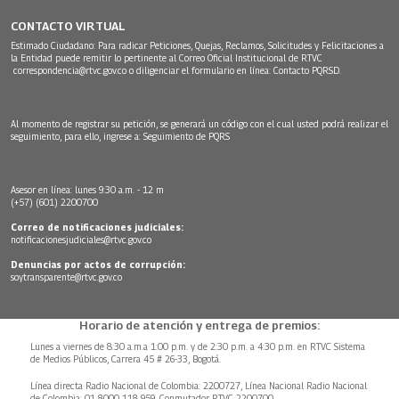
CONTACTO VIRTUAL
Estimado Ciudadano: Para radicar Peticiones, Quejas, Reclamos, Solicitudes y Felicitaciones a
la Entidad puede remitir lo pertinente al Correo Oficial Institucional de RTVC
correspondencia@rtvc.gov.co
o diligenciar el formulario en línea:
Contacto PQRSD.
Al momento de registrar su petición, se generará un código con el cual usted podrá realizar el
seguimiento, para ello, ingrese a:
Seguimiento de PQRS
Asesor en línea: lunes 9:30 a.m. - 12 m
(+57) (601) 2200700
Correo de notificaciones judiciales:
notificacionesjudiciales@rtvc.gov.co
Denuncias por actos de corrupción:
soytransparente@rtvc.gov.co
Horario de atención y entrega de premios:
Lunes a viernes de 8:30 a.m.a 1:00 p.m. y de 2:30 p.m. a 4:30 p.m. en RTVC Sistema
de Medios Públicos, Carrera 45 # 26-33, Bogotá.
Línea directa Radio Nacional de Colombia: 2200727, Línea Nacional Radio Nacional
de Colombia: 01 8000 118 959. Conmutador RTVC 2200700