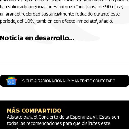
han solicitado negociaciones autorizó "una pausa de 90 días y
un arancel recíproco sustancialmente reducido durante este
período, del 10%, también con efecto inmediato", añadió.
Noticia en desarrollo...
Artículos Player
SIGUE A RADIONACIONAL Y MANTENTE CONECTADO
MÁS COMPARTIDO
Alístate para el Concierto de la Esperanza VII: Estas son
todas las recomendaciones para que disfrutes este