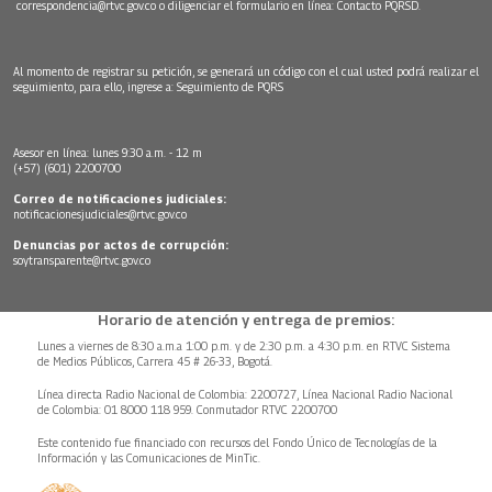
correspondencia@rtvc.gov.co
o diligenciar el formulario en línea:
Contacto PQRSD.
Al momento de registrar su petición, se generará un código con el cual usted podrá realizar el
seguimiento, para ello, ingrese a:
Seguimiento de PQRS
Asesor en línea: lunes 9:30 a.m. - 12 m
(+57) (601) 2200700
Correo de notificaciones judiciales:
notificacionesjudiciales@rtvc.gov.co
Denuncias por actos de corrupción:
soytransparente@rtvc.gov.co
Horario de atención y entrega de premios:
Lunes a viernes de 8:30 a.m.a 1:00 p.m. y de 2:30 p.m. a 4:30 p.m. en RTVC Sistema
de Medios Públicos, Carrera 45 # 26-33, Bogotá.
Línea directa Radio Nacional de Colombia: 2200727, Línea Nacional Radio Nacional
de Colombia: 01 8000 118 959. Conmutador RTVC 2200700
Este contenido fue financiado con recursos del Fondo Único de Tecnologías de la
Información y las Comunicaciones de MinTic.