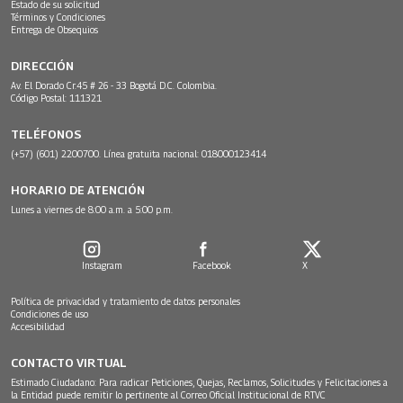
Estado de su solicitud
Términos y Condiciones
Entrega de Obsequios
DIRECCIÓN
Av. El Dorado Cr.45 # 26 - 33 Bogotá D.C. Colombia.
Código Postal: 111321
TELÉFONOS
(+57) (601) 2200700. Línea gratuita nacional: 018000123414
HORARIO DE ATENCIÓN
Lunes a viernes de 8:00 a.m. a 5:00 p.m.
Instagram
Facebook
X
Política de privacidad y tratamiento de datos personales
Condiciones de uso
Accesibilidad
CONTACTO VIRTUAL
Estimado Ciudadano: Para radicar Peticiones, Quejas, Reclamos, Solicitudes y Felicitaciones a
la Entidad puede remitir lo pertinente al Correo Oficial Institucional de RTVC