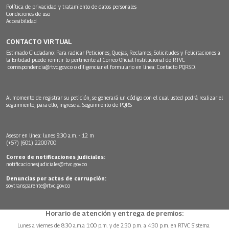
Política de privacidad y tratamiento de datos personales
Condiciones de uso
Accesibilidad
CONTACTO VIRTUAL
Estimado Ciudadano: Para radicar Peticiones, Quejas, Reclamos, Solicitudes y Felicitaciones a
la Entidad puede remitir lo pertinente al Correo Oficial Institucional de RTVC
correspondencia@rtvc.gov.co
o diligenciar el formulario en línea:
Contacto PQRSD.
Al momento de registrar su petición, se generará un código con el cual usted podrá realizar el
seguimiento, para ello, ingrese a:
Seguimiento de PQRS
Asesor en línea: lunes 9:30 a.m. - 12 m
(+57) (601) 2200700
Correo de notificaciones judiciales:
notificacionesjudiciales@rtvc.gov.co
Denuncias por actos de corrupción:
soytransparente@rtvc.gov.co
Horario de atención y entrega de premios:
Lunes a viernes de 8:30 a.m.a 1:00 p.m. y de 2:30 p.m. a 4:30 p.m. en RTVC Sistema