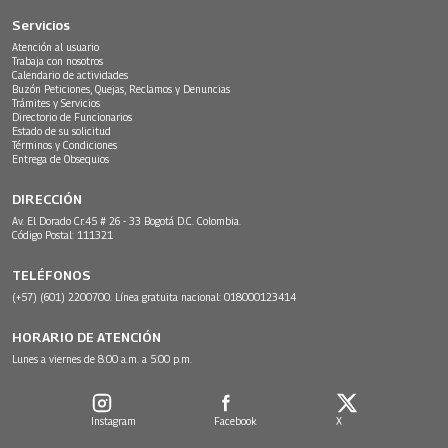
Servicios
Atención al usuario
Trabaja con nosotros
Calendario de actividades
Buzón Peticiones, Quejas, Reclamos y Denuncias
Trámites y Servicios
Directorio de Funcionarios
Estado de su solicitud
Términos y Condiciones
Entrega de Obsequios
DIRECCIÓN
Av. El Dorado Cr.45 # 26 - 33 Bogotá D.C. Colombia.
Código Postal: 111321
TELÉFONOS
(+57) (601) 2200700. Línea gratuita nacional: 018000123414
HORARIO DE ATENCIÓN
Lunes a viernes de 8:00 a.m. a 5:00 p.m.
Instagram
Facebook
X