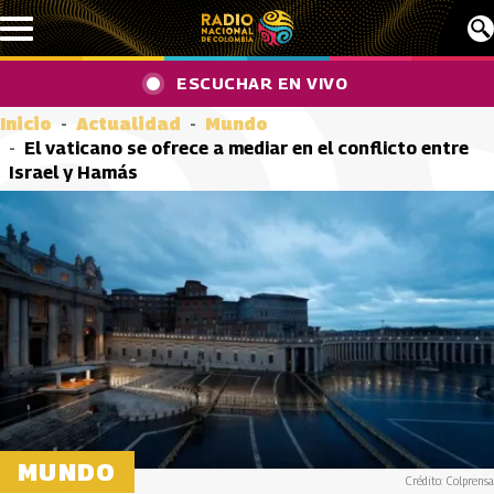
Pasar al contenido principal
ESCUCHAR EN VIVO
Inicio
Actualidad
Mundo
El vaticano se ofrece a mediar en el conflicto entre
Israel y Hamás
MUNDO
Crédito: Colprensa