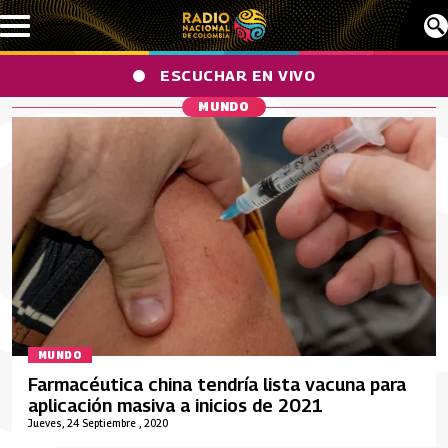
Pasar al contenido principal
ESCUCHAR EN VIVO
MUNDO
MUNDO
Farmacéutica china tendría lista vacuna para
aplicación masiva a inicios de 2021
Jueves, 24 Septiembre , 2020