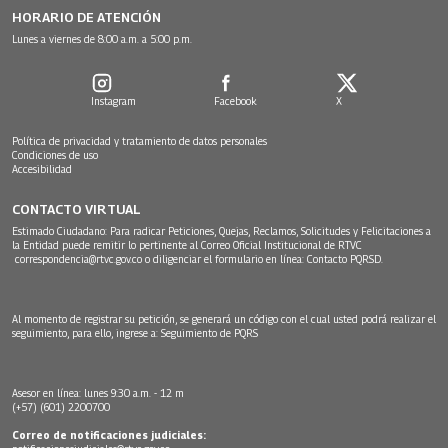
HORARIO DE ATENCIÓN
Lunes a viernes de 8:00 a.m. a 5:00 p.m.
Instagram
Facebook
X
Política de privacidad y tratamiento de datos personales
Condiciones de uso
Accesibilidad
CONTACTO VIRTUAL
Estimado Ciudadano: Para radicar Peticiones, Quejas, Reclamos, Solicitudes y Felicitaciones a
la Entidad puede remitir lo pertinente al Correo Oficial Institucional de RTVC
correspondencia@rtvc.gov.co
o diligenciar el formulario en línea:
Contacto PQRSD.
Al momento de registrar su petición, se generará un código con el cual usted podrá realizar el
seguimiento, para ello, ingrese a:
Seguimiento de PQRS
Asesor en línea: lunes 9:30 a.m. - 12 m
(+57) (601) 2200700
Correo de notificaciones judiciales: