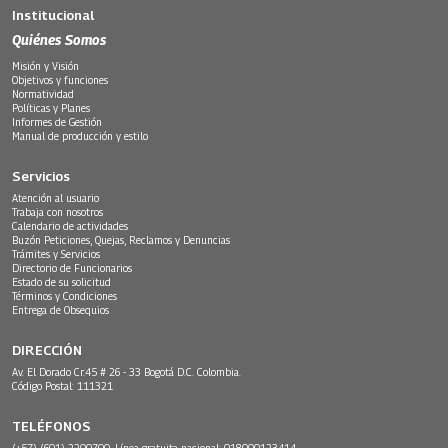
Institucional
Quiénes Somos
Misión y Visión
Objetivos y funciones
Normatividad
Políticas y Planes
Informes de Gestión
Manual de producción y estilo
Servicios
Atención al usuario
Trabaja con nosotros
Calendario de actividades
Buzón Peticiones, Quejas, Reclamos y Denuncias
Trámites y Servicios
Directorio de Funcionarios
Estado de su solicitud
Términos y Condiciones
Entrega de Obsequios
DIRECCIÓN
Av. El Dorado Cr.45 # 26 - 33 Bogotá D.C. Colombia.
Código Postal: 111321
TELÉFONOS
(+57) (601) 2200700. Línea gratuita nacional: 018000123414