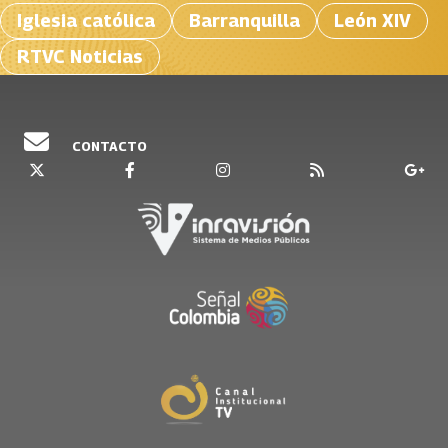
Iglesia católica
Barranquilla
León XIV
RTVC Noticias
CONTACTO