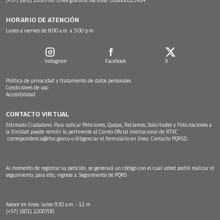
HORARIO DE ATENCIÓN
Lunes a viernes de 8:00 a.m. a 5:00 p.m.
Instagram
Facebook
X
Política de privacidad y tratamiento de datos personales
Condiciones de uso
Accesibilidad
CONTACTO VIRTUAL
Estimado Ciudadano: Para radicar Peticiones, Quejas, Reclamos, Solicitudes y Felicitaciones a
la Entidad puede remitir lo pertinente al Correo Oficial Institucional de RTVC
correspondencia@rtvc.gov.co
o diligenciar el formulario en línea:
Contacto PQRSD.
Al momento de registrar su petición, se generará un código con el cual usted podrá realizar el
seguimiento, para ello, ingrese a:
Seguimiento de PQRS
Asesor en línea: lunes 9:30 a.m. - 12 m
(+57) (601) 2200700