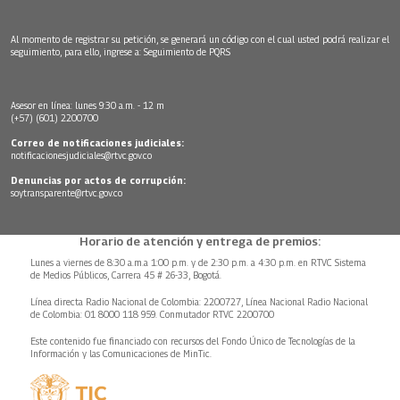
Al momento de registrar su petición, se generará un código con el cual usted podrá realizar el
seguimiento, para ello, ingrese a:
Seguimiento de PQRS
Asesor en línea: lunes 9:30 a.m. - 12 m
(+57) (601) 2200700
Correo de notificaciones judiciales:
notificacionesjudiciales@rtvc.gov.co
Denuncias por actos de corrupción:
soytransparente@rtvc.gov.co
Horario de atención y entrega de premios:
Lunes a viernes de 8:30 a.m.a 1:00 p.m. y de 2:30 p.m. a 4:30 p.m. en RTVC Sistema
de Medios Públicos, Carrera 45 # 26-33, Bogotá.
Línea directa Radio Nacional de Colombia: 2200727, Línea Nacional Radio Nacional
de Colombia: 01 8000 118 959. Conmutador RTVC 2200700
Este contenido fue financiado con recursos del Fondo Único de Tecnologías de la
Información y las Comunicaciones de MinTic.