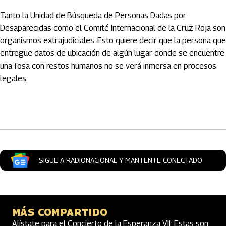
Tanto la Unidad de Búsqueda de Personas Dadas por
Desaparecidas como el Comité Internacional de la Cruz Roja son
organismos extrajudiciales. Esto quiere decir que la persona que
entregue datos de ubicación de algún lugar donde se encuentre
una fosa con restos humanos no se verá inmersa en procesos
legales.
Artículos Player
SIGUE A RADIONACIONAL Y MANTENTE CONECTADO
MÁS COMPARTIDO
Alístate para el Concierto de la Esperanza VII: Estas son