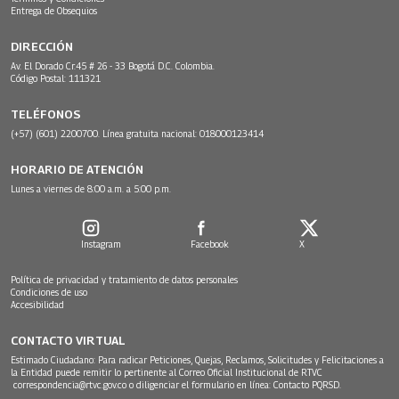
Entrega de Obsequios
DIRECCIÓN
Av. El Dorado Cr.45 # 26 - 33 Bogotá D.C. Colombia.
Código Postal: 111321
TELÉFONOS
(+57) (601) 2200700. Línea gratuita nacional: 018000123414
HORARIO DE ATENCIÓN
Lunes a viernes de 8:00 a.m. a 5:00 p.m.
Instagram
Facebook
X
Política de privacidad y tratamiento de datos personales
Condiciones de uso
Accesibilidad
CONTACTO VIRTUAL
Estimado Ciudadano: Para radicar Peticiones, Quejas, Reclamos, Solicitudes y Felicitaciones a
la Entidad puede remitir lo pertinente al Correo Oficial Institucional de RTVC
correspondencia@rtvc.gov.co
o diligenciar el formulario en línea:
Contacto PQRSD.