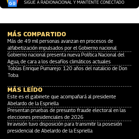
SIGUE A RADIONACIONAL Y MANTENTE CONECTADO
MÁS COMPARTIDO
Más de 49 mil personas avanzan en procesos de
alfabetización impulsados por el Gobierno nacional
Gobierno nacional presenta nueva Política Nacional del
Agua, de cara a los desafíos climáticos actuales
Tobías Enrique Pumarejo: 120 años del natalicio de Don
Toba
MÁS LEÍDO
Este es el gabinete que acompañará al presidente
Abelardo de la Espriella
Presentan pruebas de presunto fraude electoral en las
elecciones presidenciales de 2026
Inravisión tuvo disposición para transmitir la posesión
presidencial de Abelardo de la Espriella