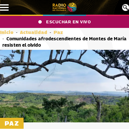
Pasar al contenido principal
ESCUCHAR EN VIVO
Inicio
Actualidad
Paz
Comunidades afrodescendientes de Montes de María
resisten el olvido
PAZ