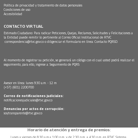
Política de privacidad y tratamiento de datos personales
Condiciones de uso
Accesibilidad
CONTACTO VIRTUAL
Estimado Ciudadano: Para radicar Peticiones, Quejas, Reclamos, Solicitudes y Felicitaciones a
la Entidad puede remitir lo pertinente al Correo Oficial Institucional de RTVC
correspondencia@rtvc.gov.co
o diligenciar el formulario en línea:
Contacto PQRSD.
Al momento de registrar su petición, se generará un código con el cual usted podrá realizar el
seguimiento, para ello, ingrese a:
Seguimiento de PQRS
Asesor en línea: lunes 9:30 a.m. - 12 m
(+57) (601) 2200700
Correo de notificaciones judiciales:
notificacionesjudiciales@rtvc.gov.co
Denuncias por actos de corrupción:
soytransparente@rtvc.gov.co
Horario de atención y entrega de premios:
Lunes a viernes de 8:30 a.m.a 1:00 p.m. y de 2:30 p.m. a 4:30 p.m. en RTVC Sistema