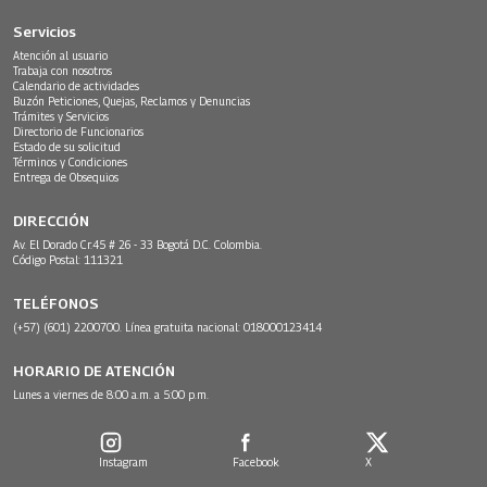
Servicios
Atención al usuario
Trabaja con nosotros
Calendario de actividades
Buzón Peticiones, Quejas, Reclamos y Denuncias
Trámites y Servicios
Directorio de Funcionarios
Estado de su solicitud
Términos y Condiciones
Entrega de Obsequios
DIRECCIÓN
Av. El Dorado Cr.45 # 26 - 33 Bogotá D.C. Colombia.
Código Postal: 111321
TELÉFONOS
(+57) (601) 2200700. Línea gratuita nacional: 018000123414
HORARIO DE ATENCIÓN
Lunes a viernes de 8:00 a.m. a 5:00 p.m.
Instagram
Facebook
X