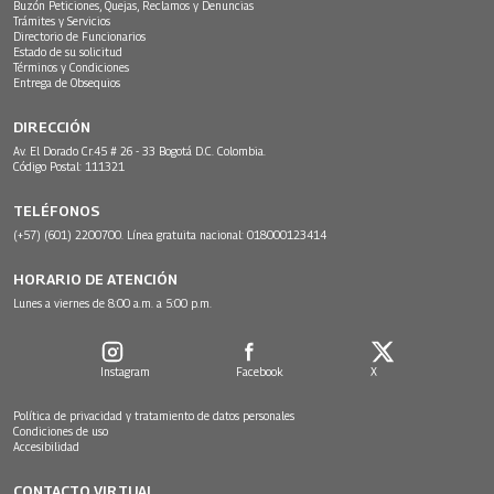
Buzón Peticiones, Quejas, Reclamos y Denuncias
Trámites y Servicios
Directorio de Funcionarios
Estado de su solicitud
Términos y Condiciones
Entrega de Obsequios
DIRECCIÓN
Av. El Dorado Cr.45 # 26 - 33 Bogotá D.C. Colombia.
Código Postal: 111321
TELÉFONOS
(+57) (601) 2200700. Línea gratuita nacional: 018000123414
HORARIO DE ATENCIÓN
Lunes a viernes de 8:00 a.m. a 5:00 p.m.
Instagram
Facebook
X
Política de privacidad y tratamiento de datos personales
Condiciones de uso
Accesibilidad
CONTACTO VIRTUAL