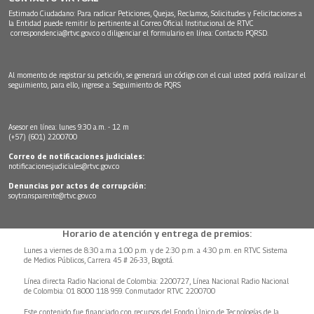
Estimado Ciudadano: Para radicar Peticiones, Quejas, Reclamos, Solicitudes y Felicitaciones a
la Entidad puede remitir lo pertinente al Correo Oficial Institucional de RTVC
correspondencia@rtvc.gov.co
o diligenciar el formulario en línea:
Contacto PQRSD.
Al momento de registrar su petición, se generará un código con el cual usted podrá realizar el
seguimiento, para ello, ingrese a:
Seguimiento de PQRS
Asesor en línea: lunes 9:30 a.m. - 12 m
(+57) (601) 2200700
Correo de notificaciones judiciales:
notificacionesjudiciales@rtvc.gov.co
Denuncias por actos de corrupción:
soytransparente@rtvc.gov.co
Horario de atención y entrega de premios:
Lunes a viernes de 8:30 a.m.a 1:00 p.m. y de 2:30 p.m. a 4:30 p.m. en RTVC Sistema
de Medios Públicos, Carrera 45 # 26-33, Bogotá.
Línea directa Radio Nacional de Colombia: 2200727, Línea Nacional Radio Nacional
de Colombia: 01 8000 118 959. Conmutador RTVC 2200700
Este contenido fue financiado con recursos del Fondo Único de Tecnologías de la