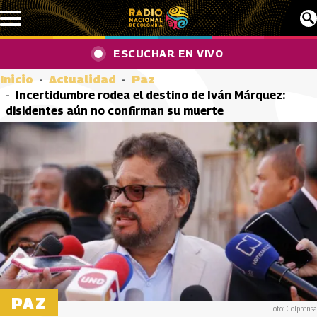
Pasar al contenido principal
ESCUCHAR EN VIVO
Inicio
Actualidad
Paz
Incertidumbre rodea el destino de Iván Márquez:
disidentes aún no confirman su muerte
PAZ
Foto: Colprensa