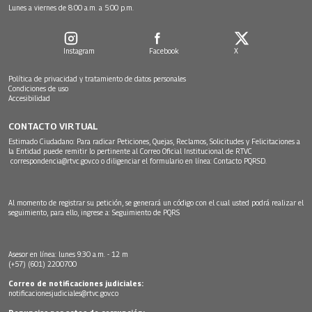
Lunes a viernes de 8:00 a.m. a 5:00 p.m.
Instagram
Facebook
X
Política de privacidad y tratamiento de datos personales
Condiciones de uso
Accesibilidad
CONTACTO VIRTUAL
Estimado Ciudadano: Para radicar Peticiones, Quejas, Reclamos, Solicitudes y Felicitaciones a
la Entidad puede remitir lo pertinente al Correo Oficial Institucional de RTVC
correspondencia@rtvc.gov.co
o diligenciar el formulario en línea:
Contacto PQRSD.
Al momento de registrar su petición, se generará un código con el cual usted podrá realizar el
seguimiento, para ello, ingrese a:
Seguimiento de PQRS
Asesor en línea: lunes 9:30 a.m. - 12 m
(+57) (601) 2200700
Correo de notificaciones judiciales:
notificacionesjudiciales@rtvc.gov.co