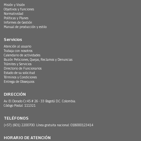
Misión y Visión
Objetivos y funciones
Normatividad
Políticas y Planes
Informes de Gestión
Manual de producción y estilo
Servicios
Atención al usuario
Trabaja con nosotros
Calendario de actividades
Buzón Peticiones, Quejas, Reclamos y Denuncias
Trámites y Servicios
Directorio de Funcionarios
Estado de su solicitud
Términos y Condiciones
Entrega de Obsequios
DIRECCIÓN
Av. El Dorado Cr.45 # 26 - 33 Bogotá D.C. Colombia.
Código Postal: 111321
TELÉFONOS
(+57) (601) 2200700. Línea gratuita nacional: 018000123414
HORARIO DE ATENCIÓN