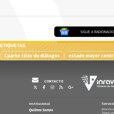
Artículos Player
SIGUE A RADIONACI
ETIQUETAS
Cuarto ciclo de diálogos
estado mayor centr
CONTACTO
Institucional
Servici
Quiénes Somos
Atención a
Trabaja co