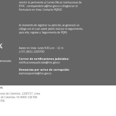
remitir lo pertinente al Correo Oficial Institucional de
RTVC
correspondencia@rtvc.gov.co
o diligenciar el
formulario en línea:
Contacto PQRSD.
Al momento de registrar su petición, se generará un
código con el cual usted podrá realizar el seguimiento,
para ello, ingrese a:
Seguimiento de PQRS
Asesor en línea: lunes 9:30 a.m. - 12 m
(+57) (601) 2200700
Correo de notificaciones judiciales:
personales
notificacionesjudiciales@rtvc.gov.co
Denuncias por actos de corrupción:
soytransparente@rtvc.gov.co
s:
ional de Colombia: 2200727, Línea
l de Colombia: 01 8000 118 959.
0700