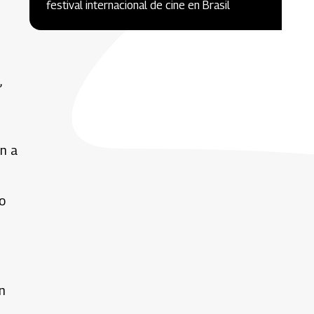
festival internacional de cine en Brasil
,
on a
o
n