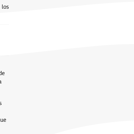
 los
de
a
s
que