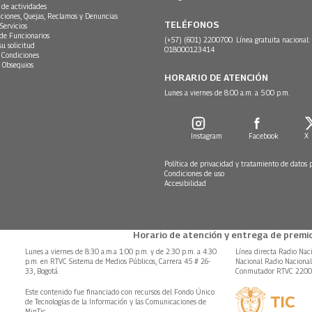
 de actividades
ciones, Quejas, Reclamos y Denuncias
TELÉFONOS
Servicios
 de Funcionarios
(+57) (601) 2200700. Línea gratuita nacional:
su solicitud
018000123414
 Condiciones
 Obsequios
HORARIO DE ATENCIÓN
Lunes a viernes de 8:00 a.m. a 5:00 p.m.
Instagram
Facebook
X
Política de privacidad y tratamiento de datos 
Condiciones de uso
Accesibilidad
Horario de atención y entrega de premio
Lunes a viernes de 8:30 a.m.a 1:00 p.m. y de 2:30 p.m. a 4:30
Línea directa Radio Nac
p.m. en RTVC Sistema de Medios Públicos, Carrera 45 # 26-
Nacional Radio Naciona
33, Bogotá.
Conmutador RTVC 220
Este contenido fue financiado con recursos del Fondo Único
de Tecnologías de la Información y las Comunicaciones de
MinTic.