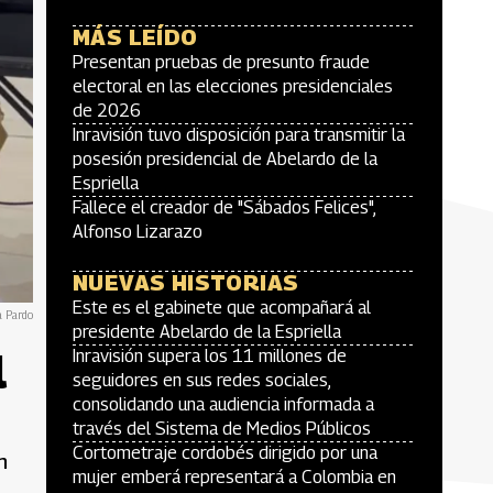
MÁS LEÍDO
Presentan pruebas de presunto fraude
electoral en las elecciones presidenciales
de 2026
Inravisión tuvo disposición para transmitir la
posesión presidencial de Abelardo de la
Espriella
Fallece el creador de "Sábados Felices",
Alfonso Lizarazo
NUEVAS HISTORIAS
Este es el gabinete que acompañará al
a Pardo
presidente Abelardo de la Espriella
l
Inravisión supera los 11 millones de
seguidores en sus redes sociales,
consolidando una audiencia informada a
través del Sistema de Medios Públicos
Cortometraje cordobés dirigido por una
n
mujer emberá representará a Colombia en