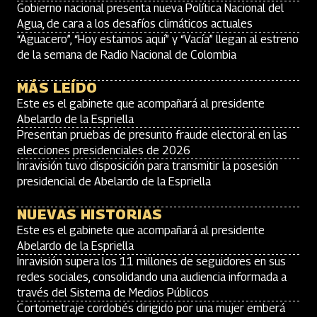
Gobierno nacional presenta nueva Política Nacional del
Agua, de cara a los desafíos climáticos actuales
“Aguacero”, “Hoy estamos aquí” y “Vacía” llegan al estreno
de la semana de Radio Nacional de Colombia
MÁS LEÍDO
Este es el gabinete que acompañará al presidente
Abelardo de la Espriella
Presentan pruebas de presunto fraude electoral en las
elecciones presidenciales de 2026
Inravisión tuvo disposición para transmitir la posesión
presidencial de Abelardo de la Espriella
NUEVAS HISTORIAS
Este es el gabinete que acompañará al presidente
Abelardo de la Espriella
Inravisión supera los 11 millones de seguidores en sus
redes sociales, consolidando una audiencia informada a
través del Sistema de Medios Públicos
Cortometraje cordobés dirigido por una mujer emberá