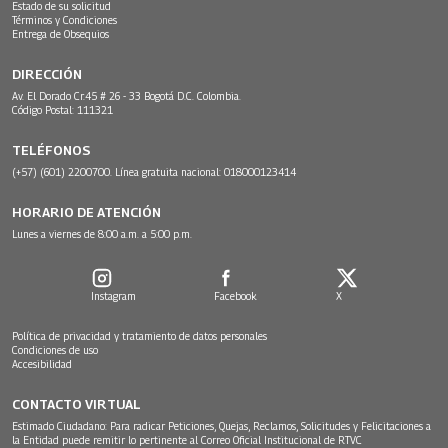
Estado de su solicitud
Términos y Condiciones
Entrega de Obsequios
DIRECCIÓN
Av. El Dorado Cr.45 # 26 - 33 Bogotá D.C. Colombia.
Código Postal: 111321
TELÉFONOS
(+57) (601) 2200700. Línea gratuita nacional: 018000123414
HORARIO DE ATENCIÓN
Lunes a viernes de 8:00 a.m. a 5:00 p.m.
Instagram
Facebook
X
Política de privacidad y tratamiento de datos personales
Condiciones de uso
Accesibilidad
CONTACTO VIRTUAL
Estimado Ciudadano: Para radicar Peticiones, Quejas, Reclamos, Solicitudes y Felicitaciones a
la Entidad puede remitir lo pertinente al Correo Oficial Institucional de RTVC