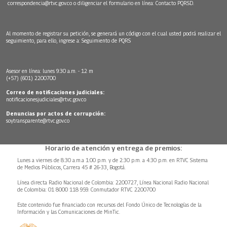
correspondencia@rtvc.gov.co
o diligenciar el formulario en línea:
Contacto PQRSD.
Al momento de registrar su petición, se generará un código con el cual usted podrá realizar el
seguimiento, para ello, ingrese a:
Seguimiento de PQRS
Asesor en línea: lunes 9:30 a.m. - 12 m
(+57) (601) 2200700
Correo de notificaciones judiciales:
notificacionesjudiciales@rtvc.gov.co
Denuncias por actos de corrupción:
soytransparente@rtvc.gov.co
Horario de atención y entrega de premios:
Lunes a viernes de 8:30 a.m.a 1:00 p.m. y de 2:30 p.m. a 4:30 p.m. en RTVC Sistema
de Medios Públicos, Carrera 45 # 26-33, Bogotá.
Línea directa Radio Nacional de Colombia: 2200727, Línea Nacional Radio Nacional
de Colombia: 01 8000 118 959. Conmutador RTVC 2200700
Este contenido fue financiado con recursos del Fondo Único de Tecnologías de la
Información y las Comunicaciones de MinTic.