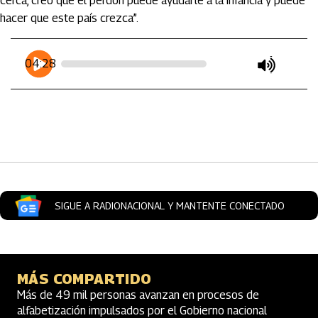
cerca, creo que el perdón puede ayudarle a la infancia y puede
hacer que este país crezca”.
Artículos Player
Player Articulos
04:28
play
mute
SIGUE A RADIONACIONAL Y MANTENTE CONECTADO
MÁS COMPARTIDO
Más de 49 mil personas avanzan en procesos de
alfabetización impulsados por el Gobierno nacional