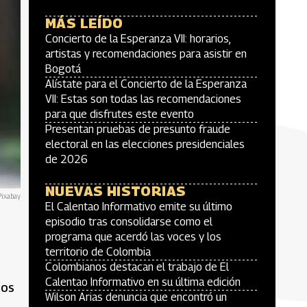
MÁS LEÍDO
Concierto de la Esperanza VII: horarios,
artistas y recomendaciones para asistir en
Bogotá
Alístate para el Concierto de la Esperanza
VII: Estas son todas las recomendaciones
para que disfrutes este evento
Presentan pruebas de presunto fraude
electoral en las elecciones presidenciales
de 2026
NUEVAS HISTORIAS
Pixabay
El Calentao Informativo emite su último
episodio tras consolidarse como el
programa que acerdó las voces y los
territorio de Colombia
Colombianos destacan el trabajo de El
Calentao Informativo en su última edición
gos
Wilson Arias denuncia que encontró un