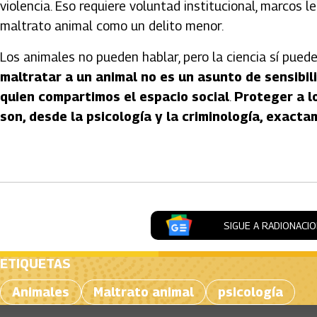
violencia. Eso requiere voluntad institucional, marcos l
maltrato animal como un delito menor.
Los animales no pueden hablar, pero la ciencia sí puede 
maltratar a un animal no es un asunto de sensibil
quien compartimos el espacio social
.
Proteger a l
son, desde la psicología y la criminología, exact
Artículos Player
SIGUE A RADIONACI
ETIQUETAS
Animales
Maltrato animal
psicología