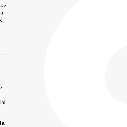
los
La
s
s
ial
da