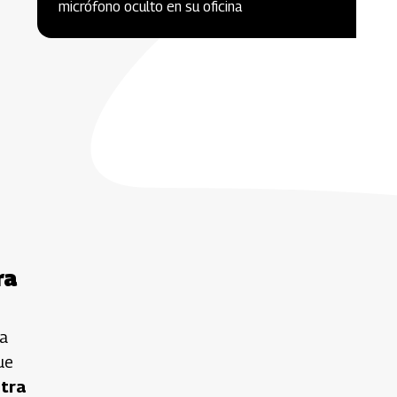
micrófono oculto en su oficina
ra
la
ue
ntra