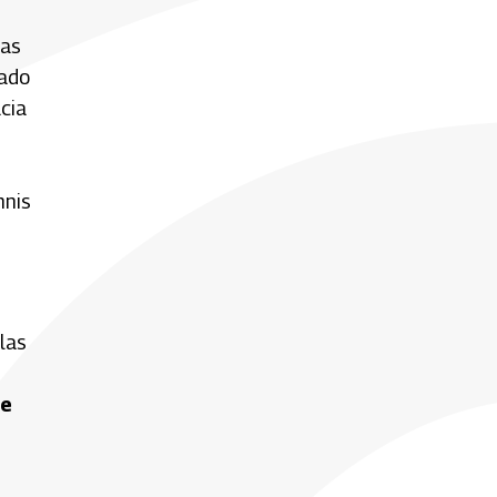
tas
iado
cia
nnis
las
de