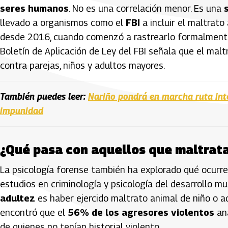
seres humanos
. No es una correlación menor. Es una
llevado a organismos como el
FBI
a incluir el maltrat
desde 2016, cuando comenzó a rastrearlo formalmente 
Boletín de Aplicación de Ley del FBI señala que el mal
contra parejas, niños y adultos mayores.
También puedes leer:
Nariño pondrá en marcha ruta inte
impunidad
¿Qué pasa con aquellos que maltrata
La psicología forense también ha explorado qué ocurr
estudios en criminología y psicología del desarrollo m
adultez
es haber ejercido maltrato animal de niño o 
encontró que el
56% de los agresores violentos
ana
de quienes no tenían historial violento.