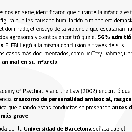
inos en serie, identificaron que durante la infancia es
figura que les causaba humillación o miedo era demas
el dominado, el ensayo de la violencia que escalarían ha
dos agresores violentos encontró que el
56% admitió
es
. El FBI llegó a la misma conclusión a través de sus
e los casos más documentados, como
Jeffrey Dahmer
,
De
 animal en su infancia
.
cademy of Psychiatry and the Law (2002) encontró que 
uencia
trastorno de personalidad antisocial, rasgos
ndica que cuando estas conductas se presentan
antes 
e más grave
.
ada por la
Universidad de Barcelona
señala que el