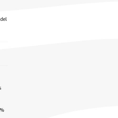
 del
s
0%