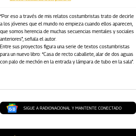
“Por eso a través de mis relatos costumbristas trato de decirle
a los jóvenes que el mundo no empieza cuando ellos aparecen,
que somos herencia de muchas secuencias mentales y sociales
anteriores”, señala el autor.
Entre sus proyectos figura una serie de textos costumbristas
para un nuevo libro: “Casa de recto caballete, alar de dos aguas
con palo de mechón en la entrada y lámpara de tubo en la sala”.
Artículos Player
SIGUE A RADIONACIONAL Y MANTENTE CONECTADO