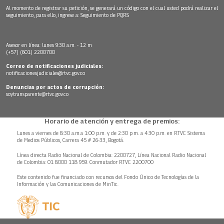
Al momento de registrar su petición, se generará un código con el cual usted podrá realizar el
seguimiento, para ello, ingrese a:
Seguimiento de PQRS
Asesor en línea: lunes 9:30 a.m. - 12 m
(+57) (601) 2200700
Correo de notificaciones judiciales:
notificacionesjudiciales@rtvc.gov.co
Denuncias por actos de corrupción:
soytransparente@rtvc.gov.co
Horario de atención y entrega de premios:
Lunes a viernes de 8:30 a.m.a 1:00 p.m. y de 2:30 p.m. a 4:30 p.m. en RTVC Sistema
de Medios Públicos, Carrera 45 # 26-33, Bogotá.
Línea directa Radio Nacional de Colombia: 2200727, Línea Nacional Radio Nacional
de Colombia: 01 8000 118 959. Conmutador RTVC 2200700
Este contenido fue financiado con recursos del Fondo Único de Tecnologías de la
Información y las Comunicaciones de MinTic.