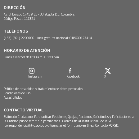
DIRECCIÓN
Av. El Dorado Cr.45 # 26 - 33 Bogotá D.C. Colombia.
Código Postal: 111321
TELÉFONOS
(+57) (601) 2200700. Línea gratuita nacional: 018000123414
HORARIO DE ATENCIÓN
Lunes a viernes de 8:00 a.m. a 5:00 p.m.
Instagram
Facebook
X
Política de privacidad y tratamiento de datos personales
Condiciones de uso
Accesibilidad
CONTACTO VIRTUAL
Estimado Ciudadano: Para radicar Peticiones, Quejas, Reclamos, Solicitudes y Felicitaciones a
la Entidad puede remitir lo pertinente al Correo Oficial Institucional de RTVC
correspondencia@rtvc.gov.co
o diligenciar el formulario en línea:
Contacto PQRSD.