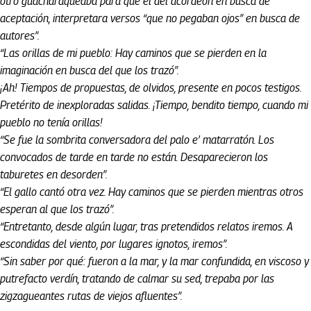
otro guacharaqueaba para que el del acordeón en busca de
aceptación, interpretara versos “que no pegaban ojos” en busca de
autores”.
“Las orillas de mi pueblo: Hay caminos que se pierden en la
imaginación en busca del que los trazó”.
¡Ah! Tiempos de propuestas, de olvidos, presente en pocos testigos.
Pretérito de inexploradas salidas. ¡Tiempo, bendito tiempo, cuando mi
pueblo no tenía orillas!
“Se fue la sombrita conversadora del palo e’ matarratón. Los
convocados de tarde en tarde no están. Desaparecieron los
taburetes en desorden”.
“El gallo cantó otra vez. Hay caminos que se pierden mientras otros
esperan al que los trazó”.
“Entretanto, desde algún lugar, tras pretendidos relatos iremos. A
escondidas del viento, por lugares ignotos, iremos”.
“Sin saber por qué: fueron a la mar, y la mar confundida, en viscoso y
putrefacto verdín, tratando de calmar su sed, trepaba por las
zigzagueantes rutas de viejos afluentes”.