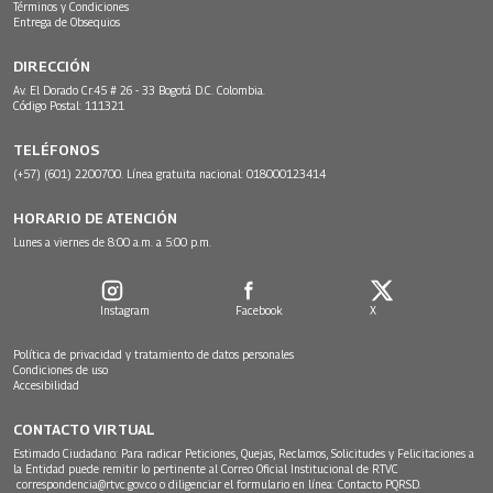
Términos y Condiciones
Entrega de Obsequios
DIRECCIÓN
Av. El Dorado Cr.45 # 26 - 33 Bogotá D.C. Colombia.
Código Postal: 111321
TELÉFONOS
(+57) (601) 2200700. Línea gratuita nacional: 018000123414
HORARIO DE ATENCIÓN
Lunes a viernes de 8:00 a.m. a 5:00 p.m.
Instagram
Facebook
X
Política de privacidad y tratamiento de datos personales
Condiciones de uso
Accesibilidad
CONTACTO VIRTUAL
Estimado Ciudadano: Para radicar Peticiones, Quejas, Reclamos, Solicitudes y Felicitaciones a
la Entidad puede remitir lo pertinente al Correo Oficial Institucional de RTVC
correspondencia@rtvc.gov.co
o diligenciar el formulario en línea:
Contacto PQRSD.