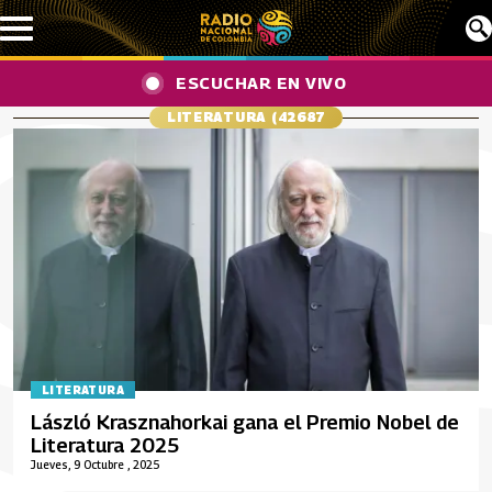
Pasar al contenido principal
ESCUCHAR EN VIVO
LITERATURA (42687
LITERATURA
László Krasznahorkai gana el Premio Nobel de
Literatura 2025
Jueves, 9 Octubre , 2025