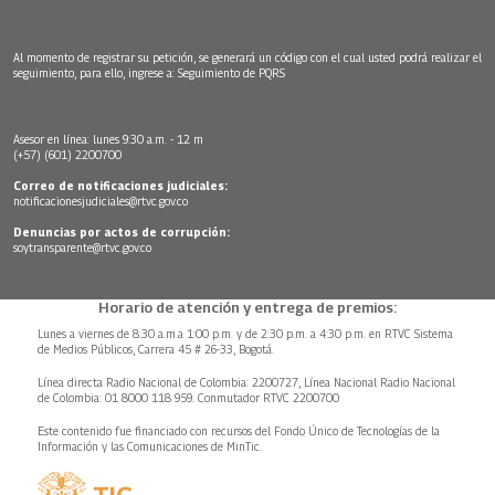
Al momento de registrar su petición, se generará un código con el cual usted podrá realizar el
seguimiento, para ello, ingrese a:
Seguimiento de PQRS
Asesor en línea: lunes 9:30 a.m. - 12 m
(+57) (601) 2200700
Correo de notificaciones judiciales:
notificacionesjudiciales@rtvc.gov.co
Denuncias por actos de corrupción:
soytransparente@rtvc.gov.co
Horario de atención y entrega de premios:
Lunes a viernes de 8:30 a.m.a 1:00 p.m. y de 2:30 p.m. a 4:30 p.m. en RTVC Sistema
de Medios Públicos, Carrera 45 # 26-33, Bogotá.
Línea directa Radio Nacional de Colombia: 2200727, Línea Nacional Radio Nacional
de Colombia: 01 8000 118 959. Conmutador RTVC 2200700
Este contenido fue financiado con recursos del Fondo Único de Tecnologías de la
Información y las Comunicaciones de MinTic.