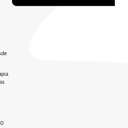
sde
apia
as
40