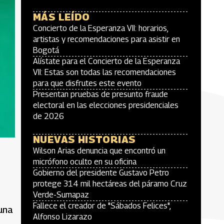
MÁS LEÍDO
Concierto de la Esperanza VII: horarios,
artistas y recomendaciones para asistir en
Bogotá
Alístate para el Concierto de la Esperanza
VII: Estas son todas las recomendaciones
para que disfrutes este evento
Presentan pruebas de presunto fraude
electoral en las elecciones presidenciales
de 2026
NUEVAS HISTORIAS
Wilson Arias denuncia que encontró un
micrófono oculto en su oficina
Gobierno del presidente Gustavo Petro
protege 314 mil hectáreas del páramo Cruz
Verde-Sumapaz
Fallece el creador de "Sábados Felices",
 una
Alfonso Lizarazo