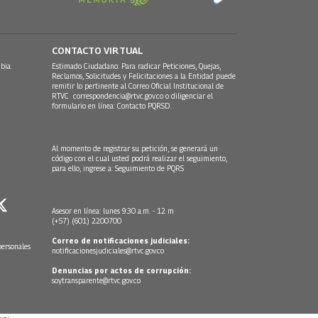
CONTACTO VIRTUAL
bia.
Estimado Ciudadano: Para radicar Peticiones, Quejas,
Reclamos, Solicitudes y Felicitaciones a la Entidad puede
remitir lo pertinente al Correo Oficial Institucional de
RTVC
correspondencia@rtvc.gov.co
o diligenciar el
formulario en línea:
Contacto PQRSD.
Al momento de registrar su petición, se generará un
código con el cual usted podrá realizar el seguimiento,
para ello, ingrese a:
Seguimiento de PQRS
Asesor en línea: lunes 9:30 a.m. - 12 m
(+57) (601) 2200700
Correo de notificaciones judiciales:
personales
notificacionesjudiciales@rtvc.gov.co
Denuncias por actos de corrupción:
soytransparente@rtvc.gov.co