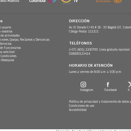
os
DIRECCIÓN
l usuario
Av. El Dorado Cr.45 # 26 - 33 Bogotá D.C. Colom
n nosotros
Código Postal: 111321
 de actividades
ciones, Quejas, Reclamos y Denuncias
TELÉFONOS
Servicios
 de Funcionarios
(+57) (601) 2200700. Línea gratuita nacional:
su solicitud
018000123414
 Condiciones
 Obsequios
HORARIO DE ATENCIÓN
Lunes a viernes de 8:00 a.m. a 5:00 p.m.
Instagram
Facebook
X
Política de privacidad y tratamiento de datos 
Condiciones de uso
Accesibilidad