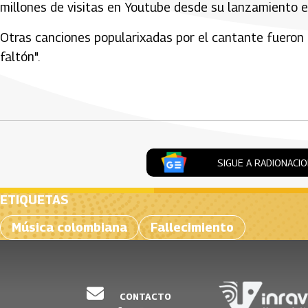
millones de visitas en Youtube desde su lanzamiento 
Otras canciones popularixadas por el cantante fueron "Vi
faltón".
Artículos Player
SIGUE A RADIONACI
ETIQUETAS
Música colombiana
Fallecimiento
CONTACTO