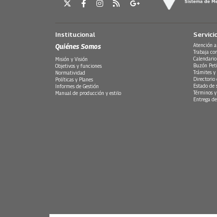
Institucional
Servici
Quiénes Somos
Atención a
Trabaja co
Calendario
Misión y Visión
Buzón Peti
Objetivos y funciones
Trámites y 
Normatividad
Directorio
Políticas y Planes
Estado de 
Informes de Gestión
Términos y
Manual de producción y estilo
Entrega de