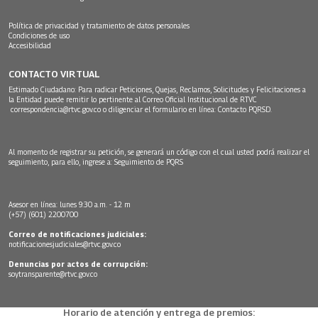
Política de privacidad y tratamiento de datos personales
Condiciones de uso
Accesibilidad
CONTACTO VIRTUAL
Estimado Ciudadano: Para radicar Peticiones, Quejas, Reclamos, Solicitudes y Felicitaciones a
la Entidad puede remitir lo pertinente al Correo Oficial Institucional de RTVC
correspondencia@rtvc.gov.co
o diligenciar el formulario en línea:
Contacto PQRSD.
Al momento de registrar su petición, se generará un código con el cual usted podrá realizar el
seguimiento, para ello, ingrese a:
Seguimiento de PQRS
Asesor en línea: lunes 9:30 a.m. - 12 m
(+57) (601) 2200700
Correo de notificaciones judiciales:
notificacionesjudiciales@rtvc.gov.co
Denuncias por actos de corrupción:
soytransparente@rtvc.gov.co
Horario de atención y entrega de premios: