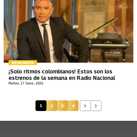
NOVEDADES
¡Solo ritmos colombianos! Estos son los
estrenos de la semana en Radio Nacional
Martes, 17 Junio , 2025
1
2
3
4
Página actual
Página
Página
Página