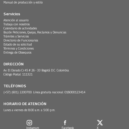
Manual de producción y estilo
Servicios
Atención al usuario
Trabaja con nosotros
Calendario de actividades
Buzón Peticiones, Quejas, Reclamos y Denuncias
Trámites y Servicios
Directorio de Funcionarios
Estado de su solicitud
Términos y Condiciones
Entrega de Obsequios
DIRECCIÓN
Av. El Dorado Cr.45 # 26 - 33 Bogotá D.C. Colombia.
Código Postal: 111321
TELÉFONOS
(+57) (601) 2200700. Línea gratuita nacional: 018000123414
HORARIO DE ATENCIÓN
Lunes a viernes de 8:00 a.m. a 5:00 p.m.
Instagram
Facebook
X