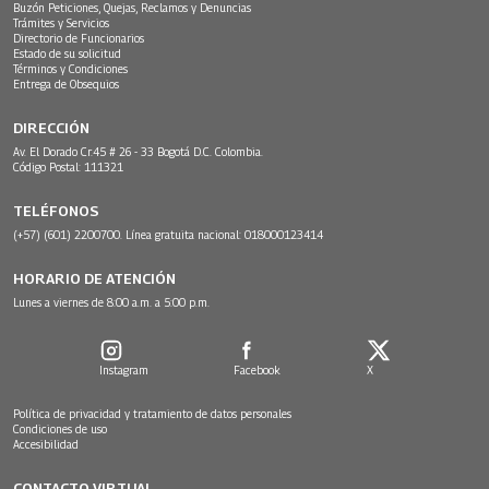
Buzón Peticiones, Quejas, Reclamos y Denuncias
Trámites y Servicios
Directorio de Funcionarios
Estado de su solicitud
Términos y Condiciones
Entrega de Obsequios
DIRECCIÓN
Av. El Dorado Cr.45 # 26 - 33 Bogotá D.C. Colombia.
Código Postal: 111321
TELÉFONOS
(+57) (601) 2200700. Línea gratuita nacional: 018000123414
HORARIO DE ATENCIÓN
Lunes a viernes de 8:00 a.m. a 5:00 p.m.
Instagram
Facebook
X
Política de privacidad y tratamiento de datos personales
Condiciones de uso
Accesibilidad
CONTACTO VIRTUAL