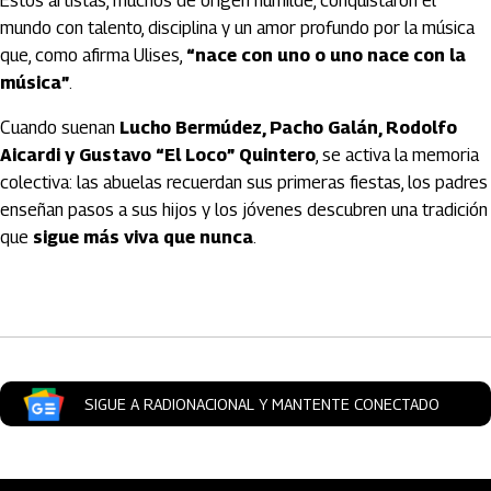
Estos artistas, muchos de origen humilde, conquistaron el
mundo con talento, disciplina y un amor profundo por la música
que, como afirma Ulises,
“nace con uno o uno nace con la
música”
.
Cuando suenan
Lucho Bermúdez, Pacho Galán, Rodolfo
Aicardi y Gustavo “El Loco” Quintero
, se activa la memoria
colectiva: las abuelas recuerdan sus primeras fiestas, los padres
enseñan pasos a sus hijos y los jóvenes descubren una tradición
que
sigue más viva que nunca
.
Artículos Player
SIGUE A RADIONACIONAL Y MANTENTE CONECTADO