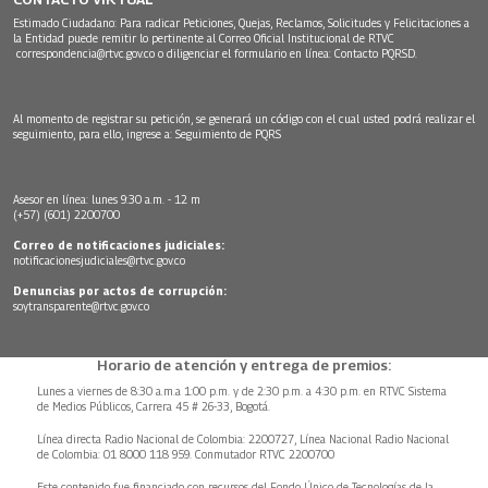
Estimado Ciudadano: Para radicar Peticiones, Quejas, Reclamos, Solicitudes y Felicitaciones a
la Entidad puede remitir lo pertinente al Correo Oficial Institucional de RTVC
correspondencia@rtvc.gov.co
o diligenciar el formulario en línea:
Contacto PQRSD.
Al momento de registrar su petición, se generará un código con el cual usted podrá realizar el
seguimiento, para ello, ingrese a:
Seguimiento de PQRS
Asesor en línea: lunes 9:30 a.m. - 12 m
(+57) (601) 2200700
Correo de notificaciones judiciales:
notificacionesjudiciales@rtvc.gov.co
Denuncias por actos de corrupción:
soytransparente@rtvc.gov.co
Horario de atención y entrega de premios:
Lunes a viernes de 8:30 a.m.a 1:00 p.m. y de 2:30 p.m. a 4:30 p.m. en RTVC Sistema
de Medios Públicos, Carrera 45 # 26-33, Bogotá.
Línea directa Radio Nacional de Colombia: 2200727, Línea Nacional Radio Nacional
de Colombia: 01 8000 118 959. Conmutador RTVC 2200700
Este contenido fue financiado con recursos del Fondo Único de Tecnologías de la