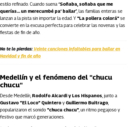
estilo refinado. Cuando suena “
Soñaba, soñaba que me
querías… un merecumbé pa’ bailar
”, las familias enteras se
lanzan a la pista sin importar la edad. Y
"La pollera colorá"
se
convierte en la excusa perfecta para celebrar las novenas y las
fiestas de fin de año.
No te lo pierdas:
Veinte canciones infaltables para bailar en
Navidad y fin de año
Medellín y el fenómeno del "chucu
chucu"
Desde Medellín,
Rodolfo Aicardi y Los Hispanos
, junto a
Gustavo “El Loco” Quintero
y
Guillermo Buitrago
,
popularizaron el sonido
"chucu chucu"
, un ritmo pegajoso y
festivo que marcó generaciones.