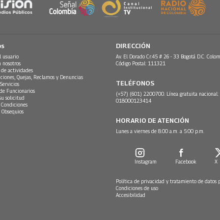
os
DIRECCIÓN
l usuario
Av. El Dorado Cr.45 # 26 - 33 Bogotá D.C. Colom
n nosotros
Código Postal: 111321
 de actividades
ciones, Quejas, Reclamos y Denuncias
TELÉFONOS
Servicios
 de Funcionarios
(+57) (601) 2200700. Línea gratuita nacional:
su solicitud
018000123414
 Condiciones
 Obsequios
HORARIO DE ATENCIÓN
Lunes a viernes de 8:00 a.m. a 5:00 p.m.
Instagram
Facebook
X
Política de privacidad y tratamiento de datos 
Condiciones de uso
Accesibilidad