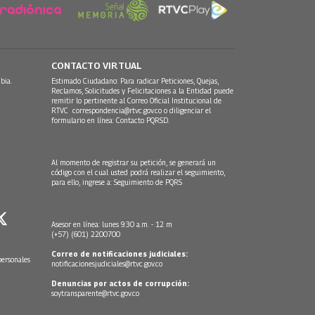
CONTACTO VIRTUAL
bia.
Estimado Ciudadano: Para radicar Peticiones, Quejas,
Reclamos, Solicitudes y Felicitaciones a la Entidad puede
remitir lo pertinente al Correo Oficial Institucional de
RTVC
correspondencia@rtvc.gov.co
o diligenciar el
formulario en línea:
Contacto PQRSD.
Al momento de registrar su petición, se generará un
código con el cual usted podrá realizar el seguimiento,
para ello, ingrese a:
Seguimiento de PQRS
Asesor en línea: lunes 9:30 a.m. - 12 m
(+57) (601) 2200700
Correo de notificaciones judiciales:
personales
notificacionesjudiciales@rtvc.gov.co
Denuncias por actos de corrupción:
soytransparente@rtvc.gov.co