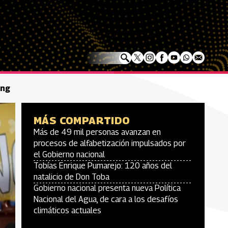
ing
MÁS COMPARTIDO
Más de 49 mil personas avanzan en
procesos de alfabetización impulsados por
el Gobierno nacional
Tobías Enrique Pumarejo: 120 años del
natalicio de Don Toba
Gobierno nacional presenta nueva Política
Nacional del Agua, de cara a los desafíos
climáticos actuales