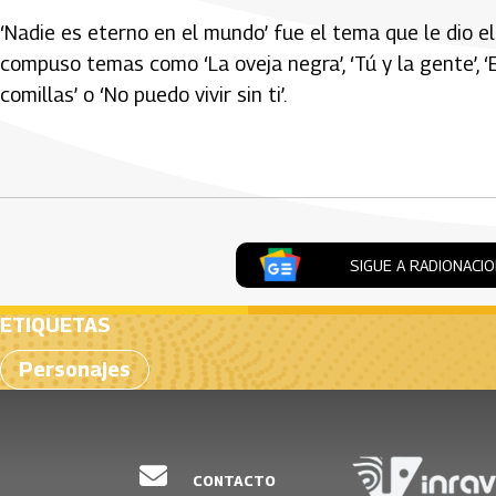
‘Nadie es eterno en el mundo’ fue el tema que le dio e
compuso temas como ‘La oveja negra’, ‘Tú y la gente’, ‘El
comillas’ o ‘No puedo vivir sin ti’.
Artículos Player
SIGUE A RADIONACI
ETIQUETAS
Personajes
CONTACTO