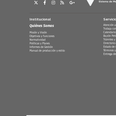
Institucional
Servici
Quiénes Somos
Atención a
Trabaja co
Calendario
Misión y Visión
Buzón Peti
Objetivos y funciones
Trámites y 
Normatividad
Directorio
Políticas y Planes
Estado de 
Informes de Gestión
Términos y
Manual de producción y estilo
Entrega de