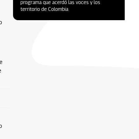
programa que acerdó las voces y los
territorio de Colombia
o
e
e
o