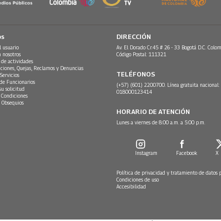
os
DIRECCIÓN
l usuario
Av. El Dorado Cr.45 # 26 - 33 Bogotá D.C. Colom
n nosotros
Código Postal: 111321
 de actividades
ciones, Quejas, Reclamos y Denuncias
TELÉFONOS
Servicios
 de Funcionarios
(+57) (601) 2200700. Línea gratuita nacional:
su solicitud
018000123414
 Condiciones
 Obsequios
HORARIO DE ATENCIÓN
Lunes a viernes de 8:00 a.m. a 5:00 p.m.
Instagram
Facebook
X
Política de privacidad y tratamiento de datos 
Condiciones de uso
Accesibilidad