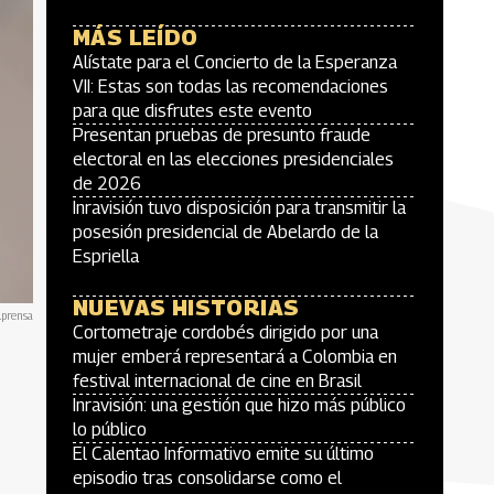
MÁS LEÍDO
Alístate para el Concierto de la Esperanza
VII: Estas son todas las recomendaciones
para que disfrutes este evento
Presentan pruebas de presunto fraude
electoral en las elecciones presidenciales
de 2026
Inravisión tuvo disposición para transmitir la
posesión presidencial de Abelardo de la
Espriella
NUEVAS HISTORIAS
lprensa
Cortometraje cordobés dirigido por una
mujer emberá representará a Colombia en
festival internacional de cine en Brasil
Inravisión: una gestión que hizo más público
lo público
El Calentao Informativo emite su último
episodio tras consolidarse como el