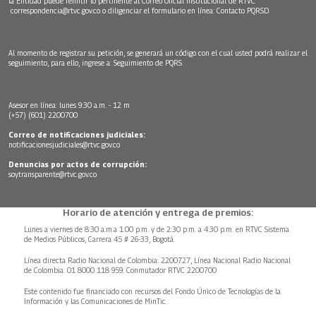
la Entidad puede remitir lo pertinente al Correo Oficial Institucional de RTVC
correspondencia@rtvc.gov.co
o diligenciar el formulario en línea:
Contacto PQRSD.
Al momento de registrar su petición, se generará un código con el cual usted podrá realizar el
seguimiento, para ello, ingrese a:
Seguimiento de PQRS
Asesor en línea: lunes 9:30 a.m. - 12 m
(+57) (601) 2200700
Correo de notificaciones judiciales:
notificacionesjudiciales@rtvc.gov.co
Denuncias por actos de corrupción:
soytransparente@rtvc.gov.co
Horario de atención y entrega de premios:
Lunes a viernes de 8:30 a.m.a 1:00 p.m. y de 2:30 p.m. a 4:30 p.m. en RTVC Sistema
de Medios Públicos, Carrera 45 # 26-33, Bogotá.
Línea directa Radio Nacional de Colombia: 2200727, Línea Nacional Radio Nacional
de Colombia: 01 8000 118 959. Conmutador RTVC 2200700
Este contenido fue financiado con recursos del Fondo Único de Tecnologías de la
Información y las Comunicaciones de MinTic.