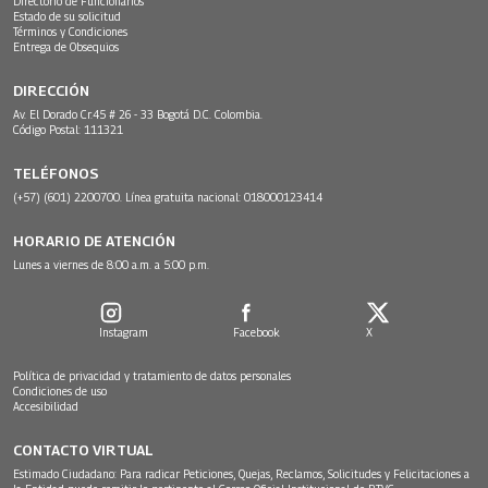
Directorio de Funcionarios
Estado de su solicitud
Términos y Condiciones
Entrega de Obsequios
DIRECCIÓN
Av. El Dorado Cr.45 # 26 - 33 Bogotá D.C. Colombia.
Código Postal: 111321
TELÉFONOS
(+57) (601) 2200700. Línea gratuita nacional: 018000123414
HORARIO DE ATENCIÓN
Lunes a viernes de 8:00 a.m. a 5:00 p.m.
Instagram
Facebook
X
Política de privacidad y tratamiento de datos personales
Condiciones de uso
Accesibilidad
CONTACTO VIRTUAL
Estimado Ciudadano: Para radicar Peticiones, Quejas, Reclamos, Solicitudes y Felicitaciones a