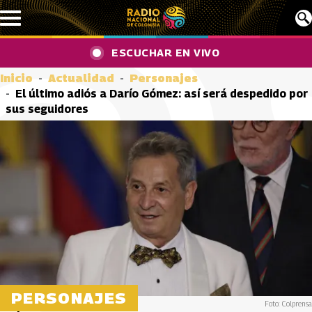
Pasar al contenido principal
ESCUCHAR EN VIVO
Inicio
Actualidad
Personajes
El último adiós a Darío Gómez: así será despedido por
sus seguidores
PERSONAJES
Foto: Colprensa