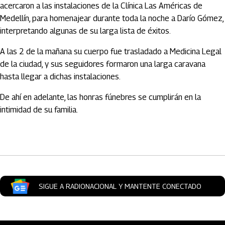
acercaron a las instalaciones de la Clínica Las Américas de
Medellín, para homenajear durante toda la noche a Darío Gómez,
interpretando algunas de su larga lista de éxitos.
A las 2 de la mañana su cuerpo fue trasladado a Medicina Legal
de la ciudad, y sus seguidores formaron una larga caravana
hasta llegar a dichas instalaciones.
De ahí en adelante, las honras fúnebres se cumplirán en la
intimidad de su familia.
Artículos Player
SIGUE A RADIONACIONAL Y MANTENTE CONECTADO