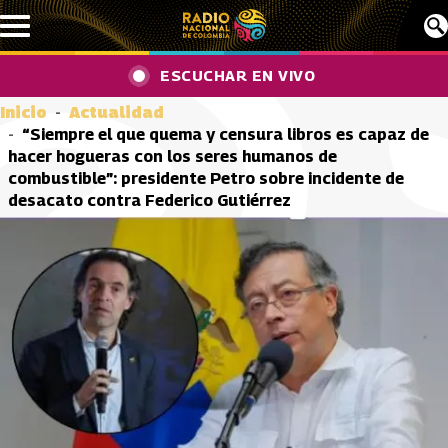
Pasar al contenido principal
ESCUCHAR EN VIVO
Inicio
Actualidad
“Siempre el que quema y censura libros es capaz de
hacer hogueras con los seres humanos de
combustible”: presidente Petro sobre incidente de
desacato contra Federico Gutiérrez