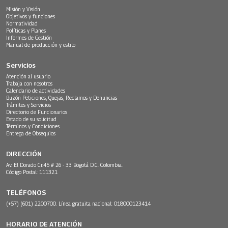
Misión y Visión
Objetivos y funciones
Normatividad
Políticas y Planes
Informes de Gestión
Manual de producción y estilo
Servicios
Atención al usuario
Trabaja con nosotros
Calendario de actividades
Buzón Peticiones, Quejas, Reclamos y Denuncias
Trámites y Servicios
Directorio de Funcionarios
Estado de su solicitud
Términos y Condiciones
Entrega de Obsequios
DIRECCIÓN
Av. El Dorado Cr.45 # 26 - 33 Bogotá D.C. Colombia.
Código Postal: 111321
TELÉFONOS
(+57) (601) 2200700. Línea gratuita nacional: 018000123414
HORARIO DE ATENCIÓN