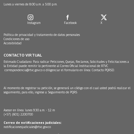
Lunes a viernes de 8:00 a.m. a 5:00 p.m.
Instagram
Facebook
X
Política de privacidad y tratamiento de datos personales
Condiciones de uso
Accesibilidad
CONTACTO VIRTUAL
Estimado Ciudadano: Para radicar Peticiones, Quejas, Reclamos, Solicitudes y Felicitaciones a
la Entidad puede remitir lo pertinente al Correo Oficial Institucional de RTVC
correspondencia@rtvc.gov.co
o diligenciar el formulario en línea:
Contacto PQRSD.
Al momento de registrar su petición, se generará un código con el cual usted podrá realizar el
seguimiento, para ello, ingrese a:
Seguimiento de PQRS
Asesor en línea: lunes 9:30 a.m. - 12 m
(+57) (601) 2200700
Correo de notificaciones judiciales:
notificacionesjudiciales@rtvc.gov.co