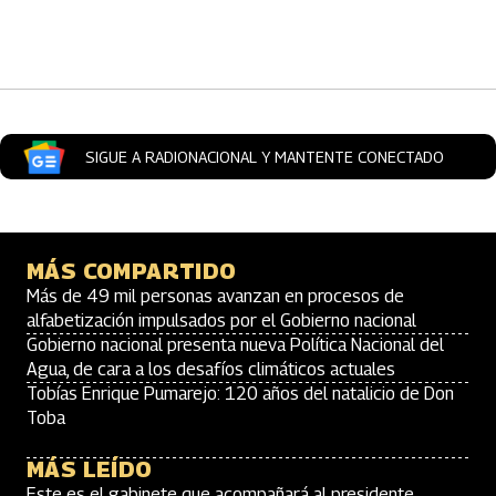
Artículos Player
SIGUE A RADIONACIONAL Y MANTENTE CONECTADO
MÁS COMPARTIDO
Más de 49 mil personas avanzan en procesos de
alfabetización impulsados por el Gobierno nacional
Gobierno nacional presenta nueva Política Nacional del
Agua, de cara a los desafíos climáticos actuales
Tobías Enrique Pumarejo: 120 años del natalicio de Don
Toba
MÁS LEÍDO
Este es el gabinete que acompañará al presidente