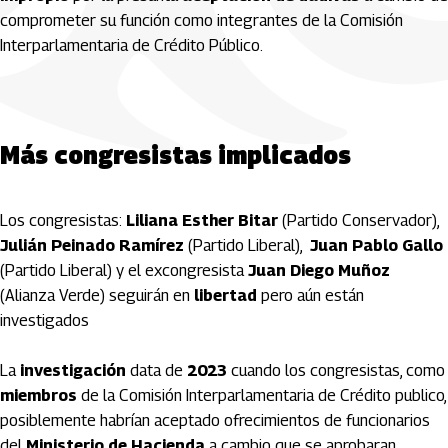
comprometer su función como integrantes de la Comisión
Interparlamentaria de Crédito Público.
Más congresistas implicados
Los congresistas:
Liliana Esther Bitar
(Partido Conservador),
Julián Peinado Ramírez
(Partido Liberal),
Juan Pablo Gallo
(Partido Liberal) y el excongresista
Juan Diego Muñoz
(Alianza Verde) seguirán en
libertad
pero aún están
investigados
La
investigación
data de
2023
cuando los congresistas, como
miembros
de la Comisión Interparlamentaria de Crédito publico,
posiblemente habrían aceptado ofrecimientos de funcionarios
del
Ministerio de Hacienda
a cambio que se aprobaran