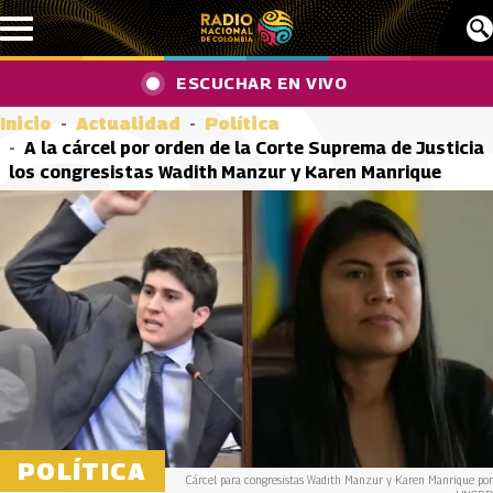
Pasar al contenido principal
ESCUCHAR EN VIVO
Inicio
Actualidad
Política
A la cárcel por orden de la Corte Suprema de Justicia
los congresistas Wadith Manzur y Karen Manrique
POLÍTICA
Cárcel para congresistas Wadith Manzur y Karen Manrique por