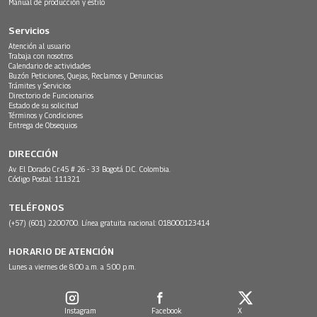
Manual de producción y estilo
Servicios
Atención al usuario
Trabaja con nosotros
Calendario de actividades
Buzón Peticiones, Quejas, Reclamos y Denuncias
Trámites y Servicios
Directorio de Funcionarios
Estado de su solicitud
Términos y Condiciones
Entrega de Obsequios
DIRECCIÓN
Av. El Dorado Cr.45 # 26 - 33 Bogotá D.C. Colombia.
Código Postal: 111321
TELÉFONOS
(+57) (601) 2200700. Línea gratuita nacional: 018000123414
HORARIO DE ATENCIÓN
Lunes a viernes de 8:00 a.m. a 5:00 p.m.
Instagram
Facebook
X