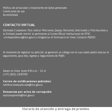
Política de privacidad y tratamiento de datos personales
Condiciones de uso
Accesibilidad
CONTACTO VIRTUAL
Estimado Ciudadano: Para radicar Peticiones, Quejas, Reclamos, Solicitudes y Felicitaciones a
la Entidad puede remitir lo pertinente al Correo Oficial Institucional de RTVC
correspondencia@rtvc.gov.co
o diligenciar el formulario en línea:
Contacto PQRSD.
Al momento de registrar su petición, se generará un código con el cual usted podrá realizar el
seguimiento, para ello, ingrese a:
Seguimiento de PQRS
Asesor en línea: lunes 9:30 a.m. - 12 m
(+57) (601) 2200700
Correo de notificaciones judiciales:
notificacionesjudiciales@rtvc.gov.co
Denuncias por actos de corrupción:
soytransparente@rtvc.gov.co
Horario de atención y entrega de premios: