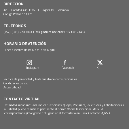
DIRECCIÓN
Av. El Dorado Cr.45 # 26 - 33 Bogotá D.C. Colombia.
Código Postal: 111321
TELÉFONOS
(+57) (601) 2200700. Línea gratuita nacional: 018000123414
HORARIO DE ATENCIÓN
Lunes a viernes de 8:00 a.m. a 5:00 p.m.
Instagram
Facebook
X
Política de privacidad y tratamiento de datos personales
Condiciones de uso
Accesibilidad
CONTACTO VIRTUAL
Estimado Ciudadano: Para radicar Peticiones, Quejas, Reclamos, Solicitudes y Felicitaciones a
la Entidad puede remitir lo pertinente al Correo Oficial Institucional de RTVC
correspondencia@rtvc.gov.co
o diligenciar el formulario en línea:
Contacto PQRSD.