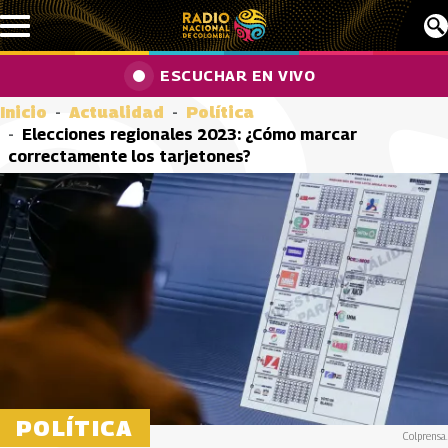
Pasar al contenido principal
ESCUCHAR EN VIVO
Inicio
Actualidad
Política
Elecciones regionales 2023: ¿Cómo marcar
correctamente los tarjetones?
POLÍTICA
Colprensa.