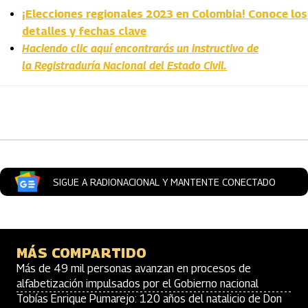
¡Elecciones regionales 2023 en Colombia! Conoce los
detalles y fechas clave
Haciendo clic aquí encontrarás un instructivo de
la Registraduría Nacional del Estado Civil.
Artículos Player
SIGUE A RADIONACIONAL Y MANTENTE CONECTADO
MÁS COMPARTIDO
Más de 49 mil personas avanzan en procesos de
alfabetización impulsados por el Gobierno nacional
Tobías Enrique Pumarejo: 120 años del natalicio de Don