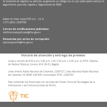
Al momento de registrar su petición, se generará un código con el cual usted podrá realizar el
seguimiento, para ello, ingrese a:
Seguimiento de PQRS
Asesor en línea: lunes 9:30 a.m. - 12 m
(+57) (601) 2200700
Correo de notificaciones judiciales:
notificacionesjudiciales@rtvc.gov.co
Denuncias por actos de corrupción:
soytransparente@rtvc.gov.co
Horario de atención y entrega de premios:
Lunes a viernes de 8:30 a.m.a 1:00 p.m. y de 2:30 p.m. a 4:30 p.m. en RTVC Sistema
de Medios Públicos, Carrera 45 # 26-33, Bogotá.
Línea directa Radio Nacional de Colombia: 2200727, Línea Nacional Radio Nacional
de Colombia: 01 8000 118 959. Conmutador RTVC 2200700
Este contenido fue financiado con recursos del Fondo Único de Tecnologías de la
Información y las Comunicaciones de MinTic.