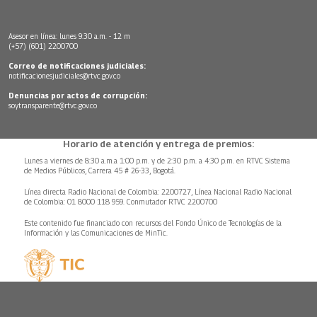
Asesor en línea: lunes 9:30 a.m. - 12 m
(+57) (601) 2200700
Correo de notificaciones judiciales:
notificacionesjudiciales@rtvc.gov.co
Denuncias por actos de corrupción:
soytransparente@rtvc.gov.co
Horario de atención y entrega de premios:
Lunes a viernes de 8:30 a.m.a 1:00 p.m. y de 2:30 p.m. a 4:30 p.m. en RTVC Sistema
de Medios Públicos, Carrera 45 # 26-33, Bogotá.
Línea directa Radio Nacional de Colombia: 2200727, Línea Nacional Radio Nacional
de Colombia: 01 8000 118 959. Conmutador RTVC 2200700
Este contenido fue financiado con recursos del Fondo Único de Tecnologías de la
Información y las Comunicaciones de MinTic.