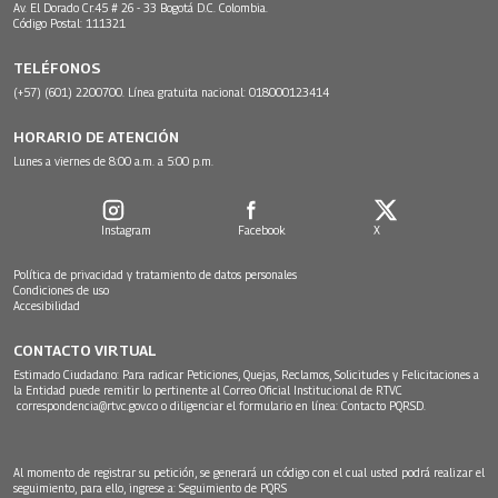
Av. El Dorado Cr.45 # 26 - 33 Bogotá D.C. Colombia.
Código Postal: 111321
TELÉFONOS
(+57) (601) 2200700. Línea gratuita nacional: 018000123414
HORARIO DE ATENCIÓN
Lunes a viernes de 8:00 a.m. a 5:00 p.m.
Instagram
Facebook
X
Política de privacidad y tratamiento de datos personales
Condiciones de uso
Accesibilidad
CONTACTO VIRTUAL
Estimado Ciudadano: Para radicar Peticiones, Quejas, Reclamos, Solicitudes y Felicitaciones a
la Entidad puede remitir lo pertinente al Correo Oficial Institucional de RTVC
correspondencia@rtvc.gov.co
o diligenciar el formulario en línea:
Contacto PQRSD.
Al momento de registrar su petición, se generará un código con el cual usted podrá realizar el
seguimiento, para ello, ingrese a:
Seguimiento de PQRS