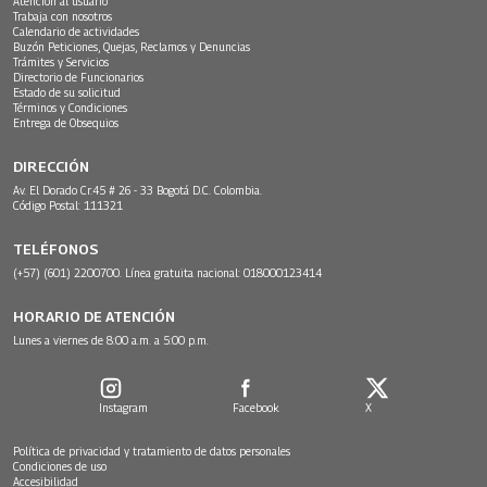
Atención al usuario
Trabaja con nosotros
Calendario de actividades
Buzón Peticiones, Quejas, Reclamos y Denuncias
Trámites y Servicios
Directorio de Funcionarios
Estado de su solicitud
Términos y Condiciones
Entrega de Obsequios
DIRECCIÓN
Av. El Dorado Cr.45 # 26 - 33 Bogotá D.C. Colombia.
Código Postal: 111321
TELÉFONOS
(+57) (601) 2200700. Línea gratuita nacional: 018000123414
HORARIO DE ATENCIÓN
Lunes a viernes de 8:00 a.m. a 5:00 p.m.
Instagram
Facebook
X
Política de privacidad y tratamiento de datos personales
Condiciones de uso
Accesibilidad