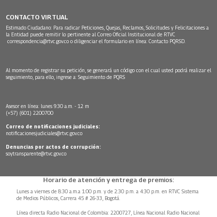
CONTACTO VIRTUAL
Estimado Ciudadano: Para radicar Peticiones, Quejas, Reclamos, Solicitudes y Felicitaciones a
la Entidad puede remitir lo pertinente al Correo Oficial Institucional de RTVC
correspondencia@rtvc.gov.co
o diligenciar el formulario en línea:
Contacto PQRSD.
Al momento de registrar su petición, se generará un código con el cual usted podrá realizar el
seguimiento, para ello, ingrese a:
Seguimiento de PQRS
Asesor en línea: lunes 9:30 a.m. - 12 m
(+57) (601) 2200700
Correo de notificaciones judiciales:
notificacionesjudiciales@rtvc.gov.co
Denuncias por actos de corrupción:
soytransparente@rtvc.gov.co
Horario de atención y entrega de premios:
Lunes a viernes de 8:30 a.m.a 1:00 p.m. y de 2:30 p.m. a 4:30 p.m. en RTVC Sistema
de Medios Públicos, Carrera 45 # 26-33, Bogotá.
Línea directa Radio Nacional de Colombia: 2200727, Línea Nacional Radio Nacional