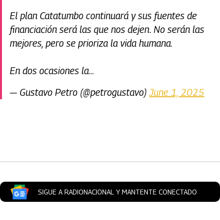
El plan Catatumbo continuará y sus fuentes de
financiación será las que nos dejen. No serán las
mejores, pero se prioriza la vida humana.
En dos ocasiones la…
— Gustavo Petro (@petrogustavo)
June 1, 2025
Artículos Player
SIGUE A RADIONACIONAL Y MANTENTE CONECTADO