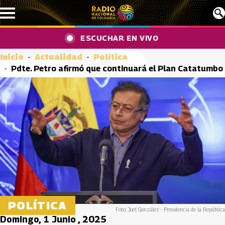
Pasar al contenido principal
ESCUCHAR EN VIVO
Inicio
Actualidad
Política
Pdte. Petro afirmó que continuará el Plan Catatumbo
POLÍTICA
Foto: Joel González - Presidencia de la República
Domingo, 1 Junio , 2025