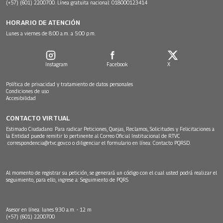
(+57) (601) 2200700. Línea gratuita nacional: 018000123414
HORARIO DE ATENCIÓN
Lunes a viernes de 8:00 a.m. a 5:00 p.m.
Instagram
Facebook
X
Política de privacidad y tratamiento de datos personales
Condiciones de uso
Accesibilidad
CONTACTO VIRTUAL
Estimado Ciudadano: Para radicar Peticiones, Quejas, Reclamos, Solicitudes y Felicitaciones a
la Entidad puede remitir lo pertinente al Correo Oficial Institucional de RTVC
correspondencia@rtvc.gov.co
o diligenciar el formulario en línea:
Contacto PQRSD.
Al momento de registrar su petición, se generará un código con el cual usted podrá realizar el
seguimiento, para ello, ingrese a:
Seguimiento de PQRS
Asesor en línea: lunes 9:30 a.m. - 12 m
(+57) (601) 2200700