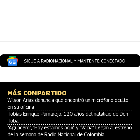
Artículos Player
SIGUE A RADIONACIONAL Y MANTENTE CONECTADO
MÁS COMPARTIDO
Wilson Arias denuncia que encontró un micrófono oculto
en su oficina
Tobías Enrique Pumarejo: 120 años del natalicio de Don
Toba
“Aguacero”, “Hoy estamos aquí” y “Vacía” llegan al estreno
de la semana de Radio Nacional de Colombia