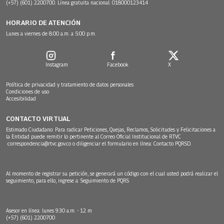
(+57) (601) 2200700. Línea gratuita nacional: 018000123414
HORARIO DE ATENCIÓN
Lunes a viernes de 8:00 a.m. a 5:00 p.m.
Instagram
Facebook
X
Política de privacidad y tratamiento de datos personales
Condiciones de uso
Accesibilidad
CONTACTO VIRTUAL
Estimado Ciudadano: Para radicar Peticiones, Quejas, Reclamos, Solicitudes y Felicitaciones a
la Entidad puede remitir lo pertinente al Correo Oficial Institucional de RTVC
correspondencia@rtvc.gov.co
o diligenciar el formulario en línea:
Contacto PQRSD.
Al momento de registrar su petición, se generará un código con el cual usted podrá realizar el
seguimiento, para ello, ingrese a:
Seguimiento de PQRS
Asesor en línea: lunes 9:30 a.m. - 12 m
(+57) (601) 2200700