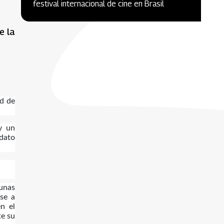
festival internacional de cine en Brasil
e la
ad de
 y un
ndato
unas
rse a
n el
te su