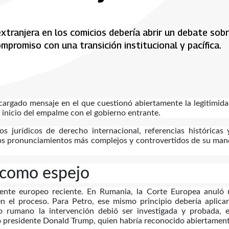
tranjera en los comicios debería abrir un debate sobr
ompromiso con una transición institucional y pacífica.
cargado mensaje en el que cuestionó abiertamente la legitimid
l inicio del empalme con el gobierno entrante.
s jurídicos de derecho internacional, referencias históricas
e los pronunciamientos más complejos y controvertidos de su ma
 como espejo
dente europeo reciente. En Rumania, la Corte Europea anuló 
en el proceso. Para Petro, ese mismo principio debería aplica
o rumano la intervención debió ser investigada y probada, e
pio presidente Donald Trump, quien habría reconocido abiertamen