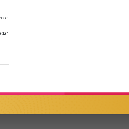
en el
ada",