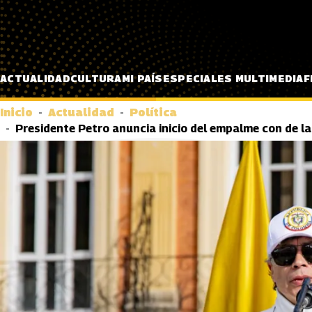
Pasar al contenido principal
ACTUALIDAD
CULTURA
MI PAÍS
ESPECIALES MULTIMEDIA
F
Inicio
Actualidad
Política
Presidente Petro anuncia inicio del empalme con de la 