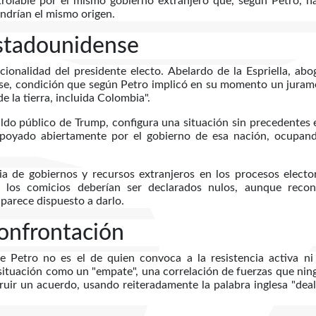
rolable por el mismo gobierno extranjero que, según Petro, h
endrían el mismo origen.
 estadounidense
ionalidad del presidente electo. Abelardo de la Espriella, ab
ense, condición que según Petro implicó en su momento un jura
 la tierra, incluida Colombia".
aldo público de Trump, configura una situación sin precedentes 
 apoyado abiertamente por el gobierno de esa nación, ocupand
a de gobiernos y recursos extranjeros en los procesos electo
e los comicios deberían ser declarados nulos, aunque recon
parece dispuesto a darlo.
confrontación
de Petro no es el de quien convoca a la resistencia activa ni
la situación como un "empate", una correlación de fuerzas que ni
uir un acuerdo, usando reiteradamente la palabra inglesa "deal