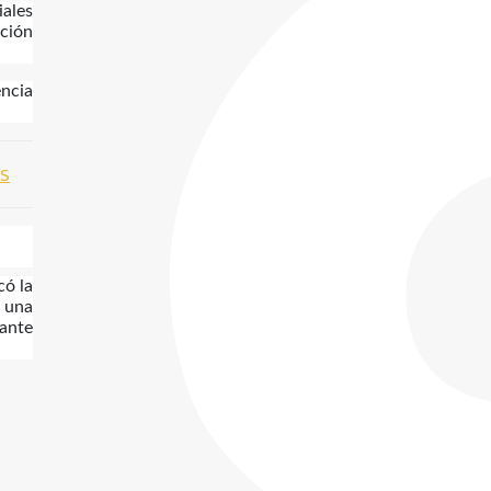
iales
ción
encia
os
có la
e una
 ante