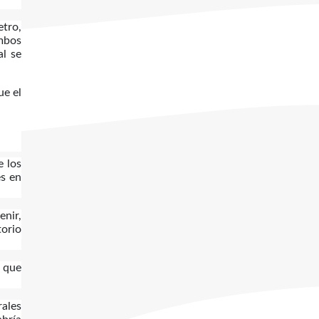
tro,
ambos
al se
ue el
e los
es en
enir,
torio
o que
rales