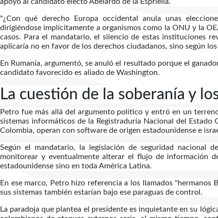
apoyo al candidato electo Abelardo de la Espriella.
"¿Con qué derecho Europa occidental anula unas elecciones
dirigiéndose implícitamente a organismos como la ONU y la OEA
casos. Para el mandatario, el silencio de estas instituciones re
aplicaría no en favor de los derechos ciudadanos, sino según los
En Rumania, argumentó, se anuló el resultado porque el ganador 
candidato favorecido es aliado de Washington.
La cuestión de la soberanía y lo
Petro fue más allá del argumento político y entró en un terreno
sistemas informáticos de la Registraduría Nacional del Estado Ci
Colombia, operan con software de origen estadounidense e israe
Según el mandatario, la legislación de seguridad nacional d
monitorear y eventualmente alterar el flujo de información de
estadounidense sino en toda América Latina.
En ese marco, Petro hizo referencia a los llamados "hermanos B
sus sistemas también estarían bajo ese paraguas de control.
La paradoja que plantea el presidente es inquietante en su lógic