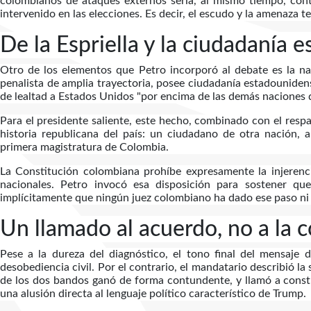
colombianos de ataques externos sería, al mismo tiempo, cont
intervenido en las elecciones. Es decir, el escudo y la amenaza t
De la Espriella y la ciudadanía
Otro de los elementos que Petro incorporó al debate es la nac
penalista de amplia trayectoria, posee ciudadanía estadounid
de lealtad a Estados Unidos "por encima de las demás naciones de
Para el presidente saliente, este hecho, combinado con el resp
historia republicana del país: un ciudadano de otra nación,
primera magistratura de Colombia.
La Constitución colombiana prohíbe expresamente la injerenci
nacionales. Petro invocó esa disposición para sostener qu
implícitamente que ningún juez colombiano ha dado ese paso ni 
Un llamado al acuerdo, no a la 
Pese a la dureza del diagnóstico, el tono final del mensaje 
desobediencia civil. Por el contrario, el mandatario describió 
de los dos bandos ganó de forma contundente, y llamó a constr
una alusión directa al lenguaje político característico de Trump.