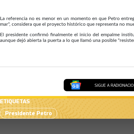
La referencia no es menor en un momento en que Petro entrega
mar", considera que el proyecto histórico que representa no mu
El presidente confirmó finalmente el inicio del empalme instit
aunque dejó abierta la puerta a lo que llamó una posible "resisten
Artículos Player
SIGUE A RADIONACI
ETIQUETAS
Presidente Petro