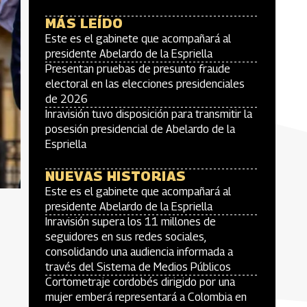
MÁS LEÍDO
Este es el gabinete que acompañará al
presidente Abelardo de la Espriella
Presentan pruebas de presunto fraude
electoral en las elecciones presidenciales
de 2026
Inravisión tuvo disposición para transmitir la
posesión presidencial de Abelardo de la
Espriella
NUEVAS HISTORIAS
Este es el gabinete que acompañará al
presidente Abelardo de la Espriella
Inravisión supera los 11 millones de
seguidores en sus redes sociales,
consolidando una audiencia informada a
través del Sistema de Medios Públicos
Cortometraje cordobés dirigido por una
mujer emberá representará a Colombia en