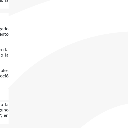
abría
ogado
mento
en la
o la
rales
oció
 a la
nguno
", en