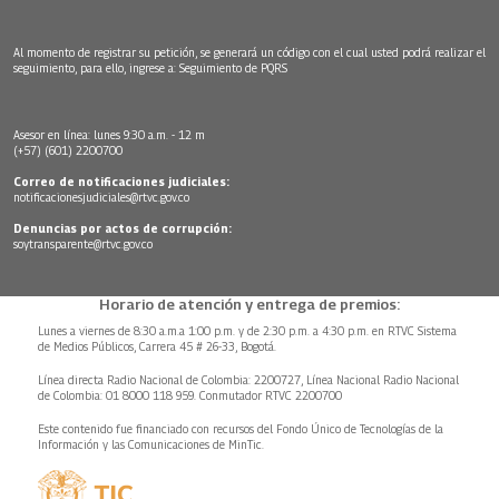
Al momento de registrar su petición, se generará un código con el cual usted podrá realizar el
seguimiento, para ello, ingrese a:
Seguimiento de PQRS
Asesor en línea: lunes 9:30 a.m. - 12 m
(+57) (601) 2200700
Correo de notificaciones judiciales:
notificacionesjudiciales@rtvc.gov.co
Denuncias por actos de corrupción:
soytransparente@rtvc.gov.co
Horario de atención y entrega de premios:
Lunes a viernes de 8:30 a.m.a 1:00 p.m. y de 2:30 p.m. a 4:30 p.m. en RTVC Sistema
de Medios Públicos, Carrera 45 # 26-33, Bogotá.
Línea directa Radio Nacional de Colombia: 2200727, Línea Nacional Radio Nacional
de Colombia: 01 8000 118 959. Conmutador RTVC 2200700
Este contenido fue financiado con recursos del Fondo Único de Tecnologías de la
Información y las Comunicaciones de MinTic.