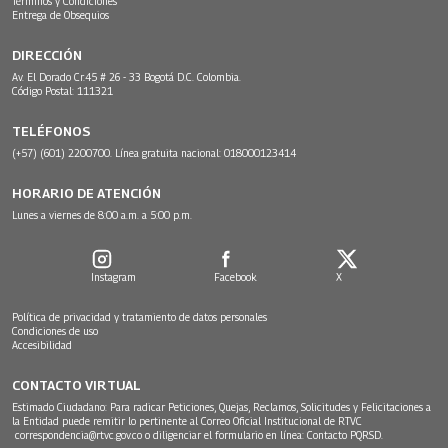
Términos y Condiciones
Entrega de Obsequios
DIRECCIÓN
Av. El Dorado Cr.45 # 26 - 33 Bogotá D.C. Colombia.
Código Postal: 111321
TELÉFONOS
(+57) (601) 2200700. Línea gratuita nacional: 018000123414
HORARIO DE ATENCIÓN
Lunes a viernes de 8:00 a.m. a 5:00 p.m.
Instagram
Facebook
X
Política de privacidad y tratamiento de datos personales
Condiciones de uso
Accesibilidad
CONTACTO VIRTUAL
Estimado Ciudadano: Para radicar Peticiones, Quejas, Reclamos, Solicitudes y Felicitaciones a
la Entidad puede remitir lo pertinente al Correo Oficial Institucional de RTVC
correspondencia@rtvc.gov.co
o diligenciar el formulario en línea:
Contacto PQRSD.