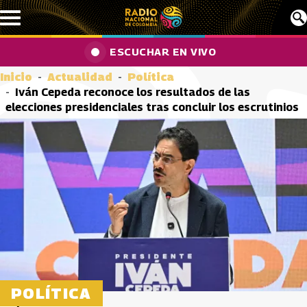
Pasar al contenido principal
ESCUCHAR EN VIVO
Inicio
Actualidad
Política
Iván Cepeda reconoce los resultados de las
elecciones presidenciales tras concluir los escrutinios
POLÍTICA