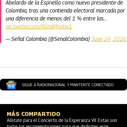
Abelardo de la Espriella como nuevo presidente de
Colombia, tras una contienda electoral marcada por
una diferencia de menos del 1 % entre las…
pic.twitter.com/RGmBfnxtw1
— Señal Colombia (@SenalColombia)
June 24, 2026
Artículos Player
SIGUE A RADIONACIONAL Y MANTENTE CONECTADO
MÁS COMPARTIDO
Alístate para el Concierto de la Esperanza VII: Estas son
todas las recomendaciones para que disfrutes este