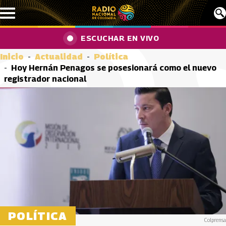
Pasar al contenido principal
ESCUCHAR EN VIVO
Inicio
Actualidad
Política
Hoy Hernán Penagos se posesionará como el nuevo
registrador nacional
POLÍTICA
Colprensa