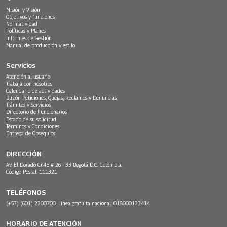
Misión y Visión
Objetivos y funciones
Normatividad
Políticas y Planes
Informes de Gestión
Manual de producción y estilo
Servicios
Atención al usuario
Trabaja con nosotros
Calendario de actividades
Buzón Peticiones, Quejas, Reclamos y Denuncias
Trámites y Servicios
Directorio de Funcionarios
Estado de su solicitud
Términos y Condiciones
Entrega de Obsequios
DIRECCIÓN
Av. El Dorado Cr.45 # 26 - 33 Bogotá D.C. Colombia.
Código Postal: 111321
TELÉFONOS
(+57) (601) 2200700. Línea gratuita nacional: 018000123414
HORARIO DE ATENCIÓN