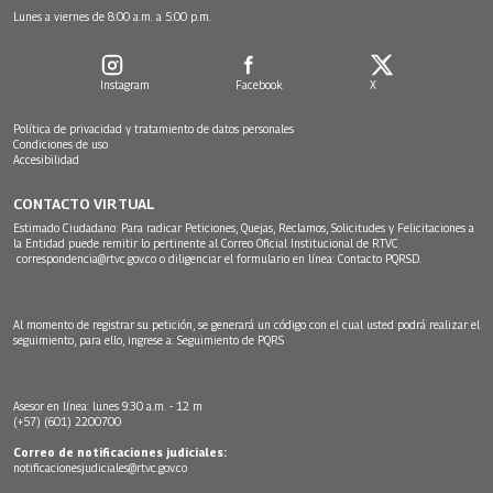
Lunes a viernes de 8:00 a.m. a 5:00 p.m.
Instagram
Facebook
X
Política de privacidad y tratamiento de datos personales
Condiciones de uso
Accesibilidad
CONTACTO VIRTUAL
Estimado Ciudadano: Para radicar Peticiones, Quejas, Reclamos, Solicitudes y Felicitaciones a
la Entidad puede remitir lo pertinente al Correo Oficial Institucional de RTVC
correspondencia@rtvc.gov.co
o diligenciar el formulario en línea:
Contacto PQRSD.
Al momento de registrar su petición, se generará un código con el cual usted podrá realizar el
seguimiento, para ello, ingrese a:
Seguimiento de PQRS
Asesor en línea: lunes 9:30 a.m. - 12 m
(+57) (601) 2200700
Correo de notificaciones judiciales:
notificacionesjudiciales@rtvc.gov.co