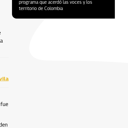
programa que acerdó las voces y los
territorio de Colombia
e
ia
vila
 fue
rden