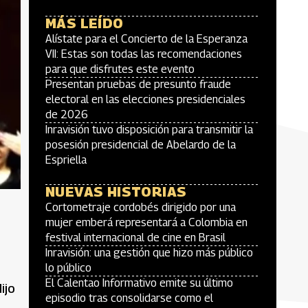
MÁS LEÍDO
Alístate para el Concierto de la Esperanza
VII: Estas son todas las recomendaciones
para que disfrutes este evento
Presentan pruebas de presunto fraude
electoral en las elecciones presidenciales
de 2026
Inravisión tuvo disposición para transmitir la
posesión presidencial de Abelardo de la
Espriella
NUEVAS HISTORIAS
Cortometraje cordobés dirigido por una
mujer emberá representará a Colombia en
festival internacional de cine en Brasil
Inravisión: una gestión que hizo más público
lo público
El Calentao Informativo emite su último
ijo
episodio tras consolidarse como el