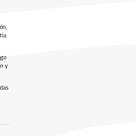
ón,
tía
ego
n y
odas