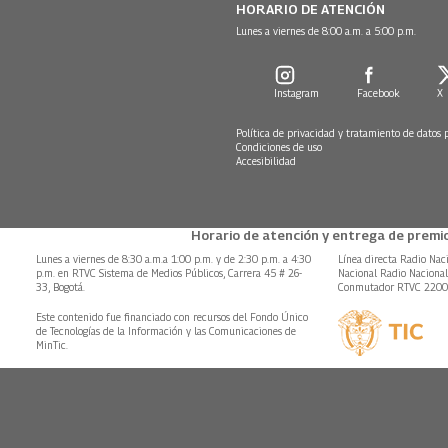
HORARIO DE ATENCIÓN
Lunes a viernes de 8:00 a.m. a 5:00 p.m.
Instagram
Facebook
X
Política de privacidad y tratamiento de datos 
Condiciones de uso
Accesibilidad
Horario de atención y entrega de premio
Lunes a viernes de 8:30 a.m.a 1:00 p.m. y de 2:30 p.m. a 4:30
Línea directa Radio Nac
p.m. en RTVC Sistema de Medios Públicos, Carrera 45 # 26-
Nacional Radio Naciona
33, Bogotá.
Conmutador RTVC 220
Este contenido fue financiado con recursos del Fondo Único
de Tecnologías de la Información y las Comunicaciones de
MinTic.