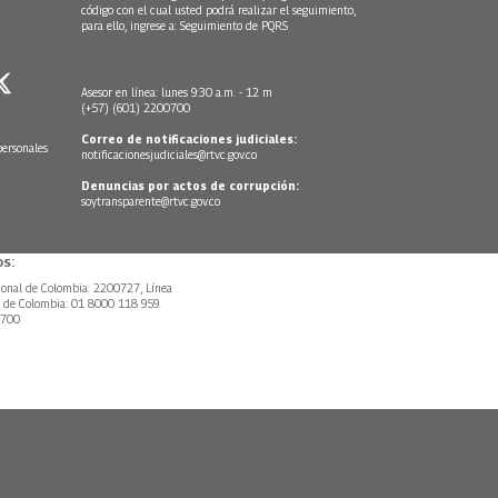
código con el cual usted podrá realizar el seguimiento,
para ello, ingrese a:
Seguimiento de PQRS
Asesor en línea: lunes 9:30 a.m. - 12 m
(+57) (601) 2200700
Correo de notificaciones judiciales:
personales
notificacionesjudiciales@rtvc.gov.co
Denuncias por actos de corrupción:
soytransparente@rtvc.gov.co
s:
ional de Colombia: 2200727, Línea
l de Colombia: 01 8000 118 959.
0700