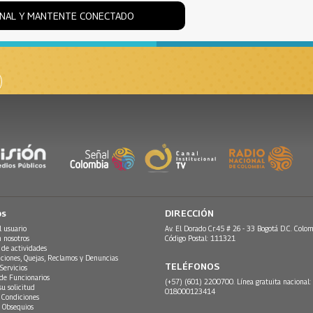
ONAL Y MANTENTE CONECTADO
os
DIRECCIÓN
l usuario
Av. El Dorado Cr.45 # 26 - 33 Bogotá D.C. Colom
n nosotros
Código Postal: 111321
 de actividades
ciones, Quejas, Reclamos y Denuncias
TELÉFONOS
Servicios
 de Funcionarios
(+57) (601) 2200700. Línea gratuita nacional:
su solicitud
018000123414
 Condiciones
 Obsequios