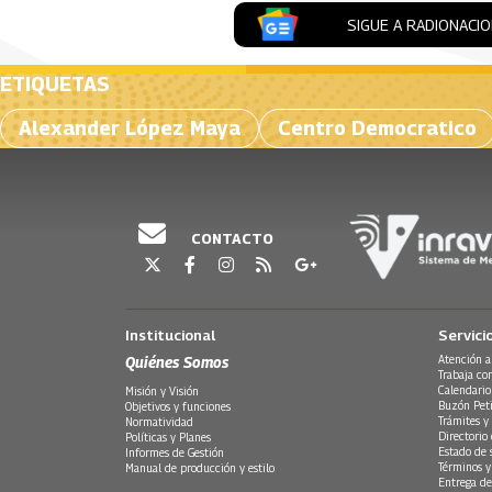
SIGUE A RADIONACI
ETIQUETAS
Alexander López Maya
Centro Democratico
CONTACTO
Institucional
Servici
Quiénes Somos
Atención a
Trabaja co
Calendario
Misión y Visión
Buzón Peti
Objetivos y funciones
Trámites y 
Normatividad
Directorio
Políticas y Planes
Estado de 
Informes de Gestión
Términos y
Manual de producción y estilo
Entrega de