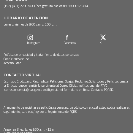
(+57) (601) 2200700. Línea gratuita nacional: 018000123414
HORARIO DE ATENCIÓN
Lunes a viernes de 8:00 a.m. a 5:00 p.m.
Instagram
Facebook
X
Política de privacidad y tratamiento de datos personales
Condiciones de uso
Accesibilidad
CONTACTO VIRTUAL
Estimado Ciudadano: Para radicar Peticiones, Quejas, Reclamos, Solicitudes y Felicitaciones a
la Entidad puede remitir lo pertinente al Correo Oficial Institucional de RTVC
correspondencia@rtvc.gov.co
o diligenciar el formulario en línea:
Contacto PQRSD.
Al momento de registrar su petición, se generará un código con el cual usted podrá realizar el
seguimiento, para ello, ingrese a:
Seguimiento de PQRS
Asesor en línea: lunes 9:30 a.m. - 12 m