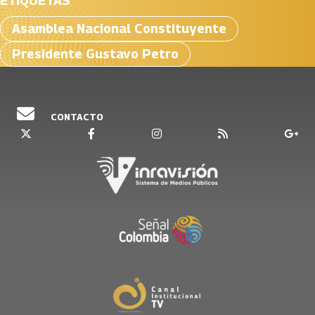
ETIQUETAS
Asamblea Nacional Constituyente
Presidente Gustavo Petro
CONTACTO