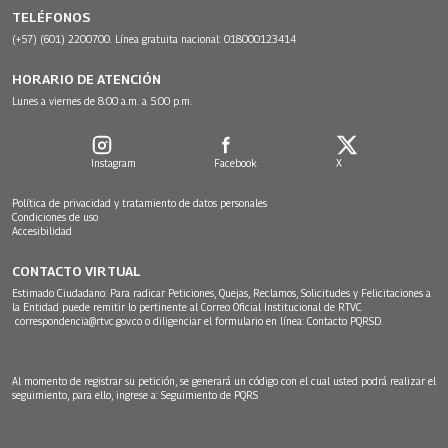
TELÉFONOS
(+57) (601) 2200700. Línea gratuita nacional: 018000123414
HORARIO DE ATENCIÓN
Lunes a viernes de 8:00 a.m. a 5:00 p.m.
Instagram
Facebook
X
Política de privacidad y tratamiento de datos personales
Condiciones de uso
Accesibilidad
CONTACTO VIRTUAL
Estimado Ciudadano: Para radicar Peticiones, Quejas, Reclamos, Solicitudes y Felicitaciones a
la Entidad puede remitir lo pertinente al Correo Oficial Institucional de RTVC
correspondencia@rtvc.gov.co
o diligenciar el formulario en línea:
Contacto PQRSD.
Al momento de registrar su petición, se generará un código con el cual usted podrá realizar el
seguimiento, para ello, ingrese a:
Seguimiento de PQRS