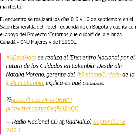
manifestó.
El encuentro se realizará los días 8, 9 y 10 de septiembre en el
Salón Esmeralda del Hotel Tequendama en Bogotá y cuenta con
el apoyo del Proyecto “Entornos que cuidan” de la Alianza
Canadá – ONU Mujeres y de FESCOL.
#AEstaHora
se realiza el ‘Encuentro Nacional por el
Futuro de los Cuidados en Colombia’. Desde allí,
Natalia Moreno, gerente del
@SistemaCuidado
de la
@ViceColombia
, explica en qué consiste.
??
https://t.co/LPPvT06WLI
pic.twitter.com/eOxqRO2oQO
— Radio Nacional CO (@RadNalCo)
September 8,
2023