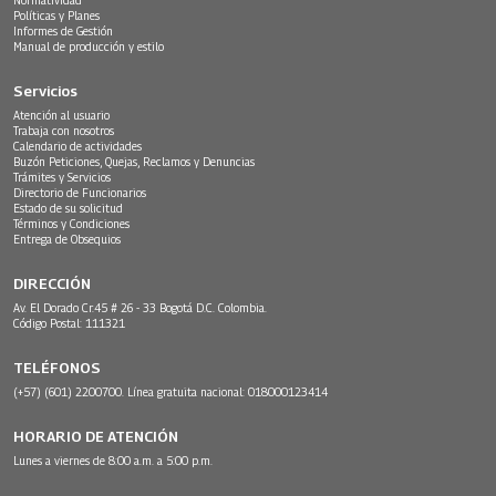
Políticas y Planes
Informes de Gestión
Manual de producción y estilo
Servicios
Atención al usuario
Trabaja con nosotros
Calendario de actividades
Buzón Peticiones, Quejas, Reclamos y Denuncias
Trámites y Servicios
Directorio de Funcionarios
Estado de su solicitud
Términos y Condiciones
Entrega de Obsequios
DIRECCIÓN
Av. El Dorado Cr.45 # 26 - 33 Bogotá D.C. Colombia.
Código Postal: 111321
TELÉFONOS
(+57) (601) 2200700. Línea gratuita nacional: 018000123414
HORARIO DE ATENCIÓN
Lunes a viernes de 8:00 a.m. a 5:00 p.m.