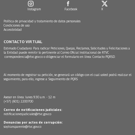
Instagram
Facebook
X
Política de privacidad y tratamiento de datos personales
Condiciones de uso
Accesibilidad
CONTACTO VIRTUAL
Estimado Ciudadano: Para radicar Peticiones, Quejas, Reclamos, Solicitudes y Felicitaciones a
la Entidad puede remitir lo pertinente al Correo Oficial Institucional de RTVC
correspondencia@rtvc.gov.co
o diligenciar el formulario en línea:
Contacto PQRSD.
Al momento de registrar su petición, se generará un código con el cual usted podrá realizar el
seguimiento, para ello, ingrese a:
Seguimiento de PQRS
Asesor en línea: lunes 9:30 a.m. - 12 m
(+57) (601) 2200700
Correo de notificaciones judiciales:
notificacionesjudiciales@rtvc.gov.co
Denuncias por actos de corrupción:
soytransparente@rtvc.gov.co