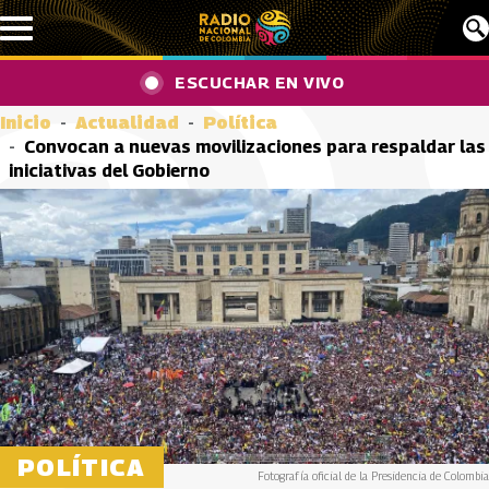
Pasar al contenido principal
ESCUCHAR EN VIVO
Inicio
Actualidad
Política
Convocan a nuevas movilizaciones para respaldar las
iniciativas del Gobierno
POLÍTICA
Fotografía oficial de la Presidencia de Colombia