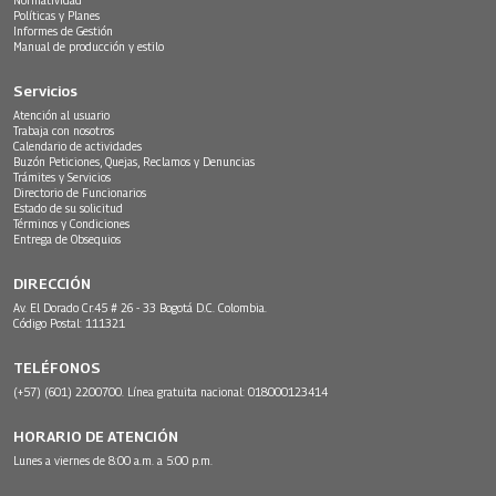
Políticas y Planes
Informes de Gestión
Manual de producción y estilo
Servicios
Atención al usuario
Trabaja con nosotros
Calendario de actividades
Buzón Peticiones, Quejas, Reclamos y Denuncias
Trámites y Servicios
Directorio de Funcionarios
Estado de su solicitud
Términos y Condiciones
Entrega de Obsequios
DIRECCIÓN
Av. El Dorado Cr.45 # 26 - 33 Bogotá D.C. Colombia.
Código Postal: 111321
TELÉFONOS
(+57) (601) 2200700. Línea gratuita nacional: 018000123414
HORARIO DE ATENCIÓN
Lunes a viernes de 8:00 a.m. a 5:00 p.m.