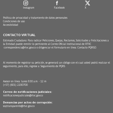
Instagram
Facebook
X
Política de privacidad y tratamiento de datos personales
Condiciones de uso
Accesibilidad
CONTACTO VIRTUAL
Estimado Ciudadano: Para radicar Peticiones, Quejas, Reclamos, Solicitudes y Felicitaciones a
la Entidad puede remitir lo pertinente al Correo Oficial Institucional de RTVC
correspondencia@rtvc.gov.co
o diligenciar el formulario en línea:
Contacto PQRSD.
Al momento de registrar su petición, se generará un código con el cual usted podrá realizar el
seguimiento, para ello, ingrese a:
Seguimiento de PQRS
Asesor en línea: lunes 9:30 a.m. - 12 m
(+57) (601) 2200700
Correo de notificaciones judiciales:
notificacionesjudiciales@rtvc.gov.co
Denuncias por actos de corrupción:
soytransparente@rtvc.gov.co