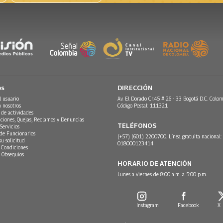
os
DIRECCIÓN
l usuario
Av. El Dorado Cr.45 # 26 - 33 Bogotá D.C. Colom
n nosotros
Código Postal: 111321
 de actividades
ciones, Quejas, Reclamos y Denuncias
TELÉFONOS
Servicios
 de Funcionarios
(+57) (601) 2200700. Línea gratuita nacional:
su solicitud
018000123414
 Condiciones
 Obsequios
HORARIO DE ATENCIÓN
Lunes a viernes de 8:00 a.m. a 5:00 p.m.
Instagram
Facebook
X