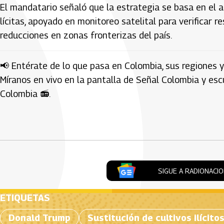
El mandatario señaló que la estrategia se basa en el
lícitas, apoyado en monitoreo satelital para verificar 
reducciones en zonas fronterizas del país.
📢 Entérate de lo que pasa en Colombia, sus regiones y
Míranos en vivo en la pantalla de Señal Colombia y es
Colombia 📻.
Artículos Player
SIGUE A RADIONACI
ETIQUETAS
Donald Trump
Sustitución de cultivos ilícito