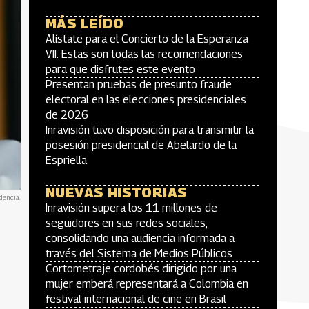
MÁS LEÍDO
Alístate para el Concierto de la Esperanza
VII: Estas son todas las recomendaciones
para que disfrutes este evento
Presentan pruebas de presunto fraude
electoral en las elecciones presidenciales
de 2026
Inravisión tuvo disposición para transmitir la
posesión presidencial de Abelardo de la
Espriella
NUEVAS HISTORIAS
dencia.
Inravisión supera los 11 millones de
seguidores en sus redes sociales,
consolidando una audiencia informada a
través del Sistema de Medios Públicos
Cortometraje cordobés dirigido por una
mujer emberá representará a Colombia en
festival internacional de cine en Brasil