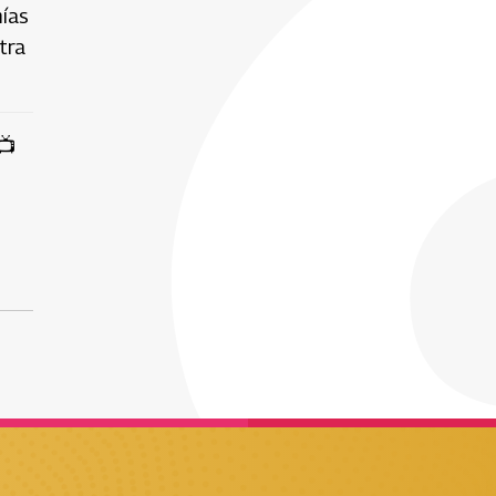
mías
tra
📺