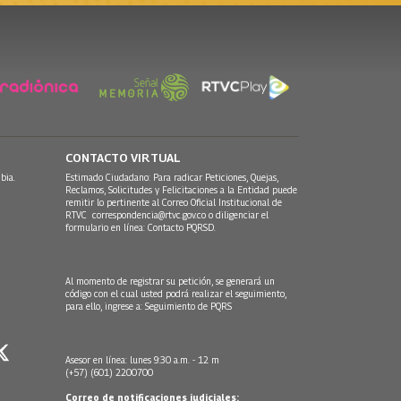
CONTACTO VIRTUAL
bia.
Estimado Ciudadano: Para radicar Peticiones, Quejas,
Reclamos, Solicitudes y Felicitaciones a la Entidad puede
remitir lo pertinente al Correo Oficial Institucional de
RTVC
correspondencia@rtvc.gov.co
o diligenciar el
formulario en línea:
Contacto PQRSD.
Al momento de registrar su petición, se generará un
código con el cual usted podrá realizar el seguimiento,
para ello, ingrese a:
Seguimiento de PQRS
Asesor en línea: lunes 9:30 a.m. - 12 m
(+57) (601) 2200700
Correo de notificaciones judiciales: