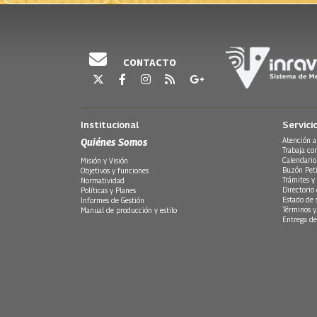
CONTACTO
Institucional
Servici
Quiénes Somos
Atención a
Trabaja co
Calendario
Misión y Visión
Buzón Peti
Objetivos y funciones
Trámites y 
Normatividad
Directorio
Políticas y Planes
Estado de 
Informes de Gestión
Términos y
Manual de producción y estilo
Entrega de