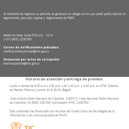
Al momento de registrar su petición, se generará un código con el cual usted podrá realizar el
seguimiento, para ello, ingrese a:
Seguimiento de PQRS
Asesor en línea: lunes 9:30 a.m. - 12 m
(+57) (601) 2200700
Correo de notificaciones judiciales:
notificacionesjudiciales@rtvc.gov.co
Denuncias por actos de corrupción:
soytransparente@rtvc.gov.co
Horario de atención y entrega de premios:
Lunes a viernes de 8:30 a.m.a 1:00 p.m. y de 2:30 p.m. a 4:30 p.m. en RTVC Sistema
de Medios Públicos, Carrera 45 # 26-33, Bogotá.
Línea directa Radio Nacional de Colombia: 2200727, Línea Nacional Radio Nacional
de Colombia: 01 8000 118 959. Conmutador RTVC 2200700
Este contenido fue financiado con recursos del Fondo Único de Tecnologías de la
Información y las Comunicaciones de MinTic.