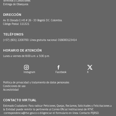
Términos y Condiciones
Entrega de Obsequios
DIRECCIÓN
Av. El Dorado Cr.45 # 26 - 33 Bogotá D.C. Colombia.
Código Postal: 111321
TELÉFONOS
(+57) (601) 2200700. Línea gratuita nacional: 018000123414
HORARIO DE ATENCIÓN
Lunes a viernes de 8:00 a.m. a 5:00 p.m.
Instagram
Facebook
X
Política de privacidad y tratamiento de datos personales
Condiciones de uso
Accesibilidad
CONTACTO VIRTUAL
Estimado Ciudadano: Para radicar Peticiones, Quejas, Reclamos, Solicitudes y Felicitaciones a
la Entidad puede remitir lo pertinente al Correo Oficial Institucional de RTVC
correspondencia@rtvc.gov.co
o diligenciar el formulario en línea:
Contacto PQRSD.