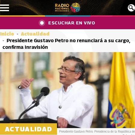
Pasar al contenido principal
ESCUCHAR EN VIVO
Inicio
Actualidad
Presidente Gustavo Petro no renunciará a su cargo,
confirma Inravisión
ACTUALIDAD
Presidente Gustavo Petro. Presidencia de la República de