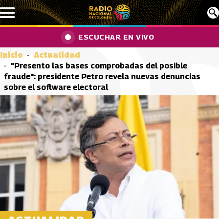
Pasar al contenido principal
ESCUCHAR EN VIVO
Inicio
Actualidad
"Presento las bases comprobadas del posible
fraude": presidente Petro revela nuevas denuncias
sobre el software electoral