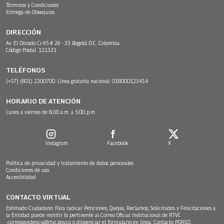
Términos y Condiciones
Entrega de Obsequios
DIRECCIÓN
Av. El Dorado Cr.45 # 26 - 33 Bogotá D.C. Colombia.
Código Postal: 111321
TELÉFONOS
(+57) (601) 2200700. Línea gratuita nacional: 018000123414
HORARIO DE ATENCIÓN
Lunes a viernes de 8:00 a.m. a 5:00 p.m.
Instagram
Facebook
X
Política de privacidad y tratamiento de datos personales
Condiciones de uso
Accesibilidad
CONTACTO VIRTUAL
Estimado Ciudadano: Para radicar Peticiones, Quejas, Reclamos, Solicitudes y Felicitaciones a
la Entidad puede remitir lo pertinente al Correo Oficial Institucional de RTVC
correspondencia@rtvc.gov.co
o diligenciar el formulario en línea:
Contacto PQRSD.