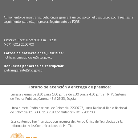
Al momento de registrar su petición, se generará un código con el cual usted podrá realizar el
seguimiento, para ello, ingrese a:
Seguimiento de PQRS
Asesor en línea: lunes 9:30 a.m. - 12 m
(+57) (601) 2200700
Correo de notificaciones judiciales:
notificacionesjudiciales@rtvc.gov.co
Denuncias por actos de corrupción:
soytransparente@rtvc.gov.co
Horario de atención y entrega de premios:
Lunes a viernes de 8:30 a.m.a 1:00 p.m. y de 2:30 p.m. a 4:30 p.m. en RTVC Sistema
de Medios Públicos, Carrera 45 # 26-33, Bogotá.
Línea directa Radio Nacional de Colombia: 2200727, Línea Nacional Radio Nacional
de Colombia: 01 8000 118 959. Conmutador RTVC 2200700
Este contenido fue financiado con recursos del Fondo Único de Tecnologías de la
Información y las Comunicaciones de MinTic.