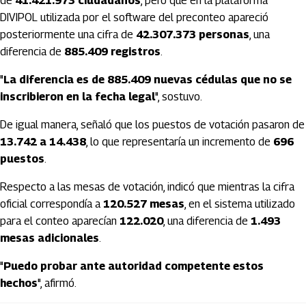
de
41.421.973 ciudadanos
, pero que en la plataforma
DIVIPOL utilizada por el software del preconteo apareció
posteriormente una cifra de
42.307.373 personas
, una
diferencia de
885.409 registros
.
"
La diferencia es de 885.409 nuevas cédulas que no se
inscribieron en la fecha legal
", sostuvo.
De igual manera, señaló que los puestos de votación pasaron de
13.742 a 14.438
, lo que representaría un incremento de
696
puestos
.
Respecto a las mesas de votación, indicó que mientras la cifra
oficial correspondía a
120.527 mesas
, en el sistema utilizado
para el conteo aparecían
122.020
, una diferencia de
1.493
mesas adicionales
.
"
Puedo probar ante autoridad competente estos
hechos
", afirmó.