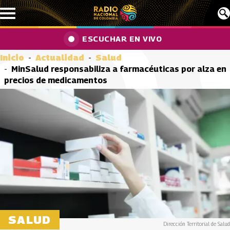
Pasar al contenido principal
ESCUCHAR EN VIVO
Inicio
Actualidad
Salud
MinSalud responsabiliza a farmacéuticas por alza en
precios de medicamentos
SALUD
Dirección Territorial de Salud