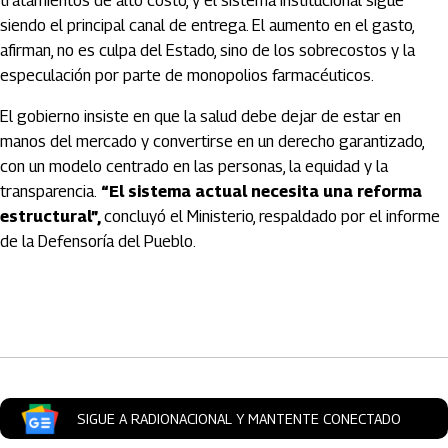
tratamientos de alto costo, y el sistema institucional sigue
siendo el principal canal de entrega. El aumento en el gasto,
afirman, no es culpa del Estado, sino de los sobrecostos y la
especulación por parte de monopolios farmacéuticos.
El gobierno insiste en que la salud debe dejar de estar en
manos del mercado y convertirse en un derecho garantizado,
con un modelo centrado en las personas, la equidad y la
transparencia.
“El sistema actual necesita una reforma
estructural”,
concluyó el Ministerio, respaldado por el informe
de la Defensoría del Pueblo.
Artículos Player
SIGUE A RADIONACIONAL Y MANTENTE CONECTADO