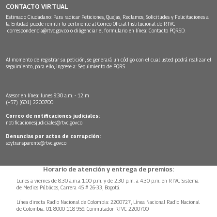
CONTACTO VIRTUAL
Estimado Ciudadano: Para radicar Peticiones, Quejas, Reclamos, Solicitudes y Felicitaciones a
la Entidad puede remitir lo pertinente al Correo Oficial Institucional de RTVC
correspondencia@rtvc.gov.co
o diligenciar el formulario en línea:
Contacto PQRSD.
Al momento de registrar su petición, se generará un código con el cual usted podrá realizar el
seguimiento, para ello, ingrese a:
Seguimiento de PQRS
Asesor en línea: lunes 9:30 a.m. - 12 m
(+57) (601) 2200700
Correo de notificaciones judiciales:
notificacionesjudiciales@rtvc.gov.co
Denuncias por actos de corrupción:
soytransparente@rtvc.gov.co
Horario de atención y entrega de premios:
Lunes a viernes de 8:30 a.m.a 1:00 p.m. y de 2:30 p.m. a 4:30 p.m. en RTVC Sistema
de Medios Públicos, Carrera 45 # 26-33, Bogotá.
Línea directa Radio Nacional de Colombia: 2200727, Línea Nacional Radio Nacional
de Colombia: 01 8000 118 959. Conmutador RTVC 2200700