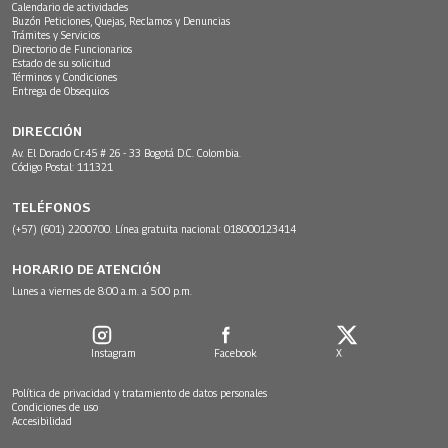
Calendario de actividades
Buzón Peticiones, Quejas, Reclamos y Denuncias
Trámites y Servicios
Directorio de Funcionarios
Estado de su solicitud
Términos y Condiciones
Entrega de Obsequios
DIRECCIÓN
Av. El Dorado Cr.45 # 26 - 33 Bogotá D.C. Colombia.
Código Postal: 111321
TELÉFONOS
(+57) (601) 2200700. Línea gratuita nacional: 018000123414
HORARIO DE ATENCIÓN
Lunes a viernes de 8:00 a.m. a 5:00 p.m.
Instagram
Facebook
X
Política de privacidad y tratamiento de datos personales
Condiciones de uso
Accesibilidad