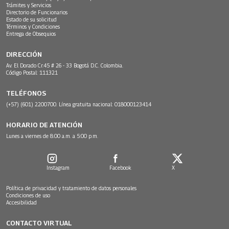
Trámites y Servicios
Directorio de Funcionarios
Estado de su solicitud
Términos y Condiciones
Entrega de Obsequios
DIRECCIÓN
Av. El Dorado Cr.45 # 26 - 33 Bogotá D.C. Colombia.
Código Postal: 111321
TELÉFONOS
(+57) (601) 2200700. Línea gratuita nacional: 018000123414
HORARIO DE ATENCIÓN
Lunes a viernes de 8:00 a.m. a 5:00 p.m.
Instagram
Facebook
X
Política de privacidad y tratamiento de datos personales
Condiciones de uso
Accesibilidad
CONTACTO VIRTUAL