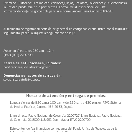
Estimado Ciudadano: Para radicar Peticiones, Quejas, Reclamos, Solicitudes y Felicitaciones a
la Entidad puede remitir lo pertinente al Correo Oficial Institucional de RTVC
correspondencia@rtvc.gov.co
o diligenciar el formulario en línea:
Contacto PQRSD.
Al momento de registrar su petición, se generará un código con el cual usted podrá realizar el
seguimiento, para ello, ingrese a:
Seguimiento de PQRS
Asesor en línea: lunes 9:30 a.m. - 12 m
(+57) (601) 2200700
Correo de notificaciones judiciales:
notificacionesjudiciales@rtvc.gov.co
Denuncias por actos de corrupción:
soytransparente@rtvc.gov.co
Horario de atención y entrega de premios:
Lunes a viernes de 8:30 a.m.a 1:00 p.m. y de 2:30 p.m. a 4:30 p.m. en RTVC Sistema
de Medios Públicos, Carrera 45 # 26-33, Bogotá.
Línea directa Radio Nacional de Colombia: 2200727, Línea Nacional Radio Nacional
de Colombia: 01 8000 118 959. Conmutador RTVC 2200700
Este contenido fue financiado con recursos del Fondo Único de Tecnologías de la